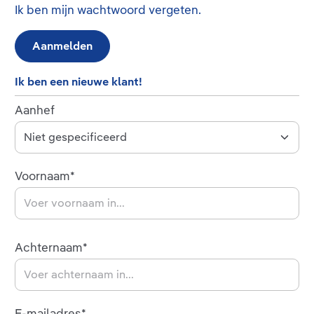
Ik ben mijn wachtwoord vergeten.
Aanmelden
Ik ben een nieuwe klant!
Persoonlijke informatie
Aanhef
Voornaam*
Achternaam*
E-mailadres*