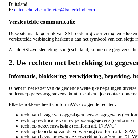
Duitsland
E:
datenschutzbeauftragter@bauerfeind.com
Versleutelde communicatie
Deze site maakt gebruik van SSL-codering voor veiligheidsdoelein
versleutelde verbinding herkent u aan het symbool van een slotje i
Als de SSL-versleuteling is ingeschakeld, kunnen de gegevens die 
2. Uw rechten met betrekking tot gegev
Informatie, blokkering, verwijdering, beperking, 
U hebt in het kader van de geldende wettelijke bepalingen diver
onderwerp persoonsgegevens, kunt u te allen tijde contact opneme
Elke betrokkene heeft conform AVG volgende rechten:
recht van inzage van opgeslagen persoonsgegevens (confor
recht op rectificatie van uw persoonsgegevens (conform art
recht op gegevenswissing (conform art. 17 AVG),
recht op beperking van de verwerking (conform art. 18 AVG
recht van bezwaar tegen de verwerking (conform art. 21 AV