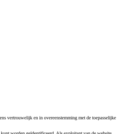
ns vertrouwelijk en in overeenstemming met de toepasselijke
unt worden geïdentificeerd. Als exploitant van de website