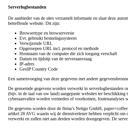
Serverlogbestanden
De aanbieder van de sites verzamelt informatie en slaat deze aut
betreffende website. Dit zijn:
Browsertype en browserversie
Evt. gebruikt besturingssysteem
Verwijzende URL
Opgeroepen URL incl. protocol en methode
Hostnaam van de computer die zich toegang verschaft
Datum en tijdstip van de serveraanvraag
IP-adres
GeoIP Country Code
Een samenvoeging van deze gegevens met andere gegevensbronnen
De genoemde gegevens worden verwerkt in serverlogbestanden om ons
(bijv. in de taal van uw land) aangepaste websites ter beschikkin
cyberaanvallen worden vermeden of voorkomen, foutenanalyses w
De gegevens worden door de firma’s Netigo GmbH, paper+coff
artikel 28 AVG waarin wij de dienstverlener hebben verplicht om
verwerkt en zullen niet aan derden worden doorgegeven. De serve