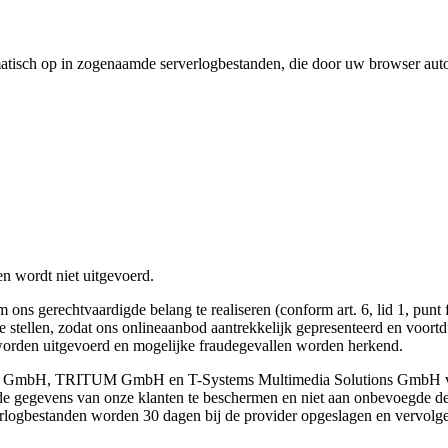
omatisch op in zogenaamde serverlogbestanden, die door uw browser au
 wordt niet uitgevoerd.
 gerechtvaardigde belang te realiseren (conform art. 6, lid 1, punt f
g te stellen, zodat ons onlineaanbod aantrekkelijk gepresenteerd en vo
orden uitgevoerd en mogelijke fraudegevallen worden herkend.
ee GmbH, TRITUM GmbH en T-Systems Multimedia Solutions GmbH ver
 de gegevens van onze klanten te beschermen en niet aan onbevoegde 
rlogbestanden worden 30 dagen bij de provider opgeslagen en vervolge