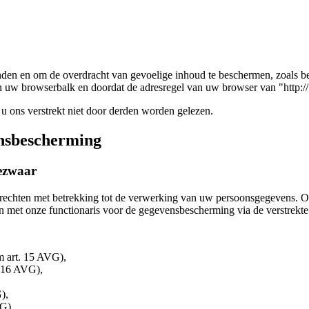
den en om de overdracht van gevoelige inhoud te beschermen, zoals bes
n uw browserbalk en doordat de adresregel van uw browser van "http://" 
u ons verstrekt niet door derden worden gelezen.
ensbescherming
bezwaar
se rechten met betrekking tot de verwerking van uw persoonsgegevens. 
n met onze functionaris voor de gegevensbescherming via de verstrekt
m art. 15 AVG),
. 16 AVG),
),
G).