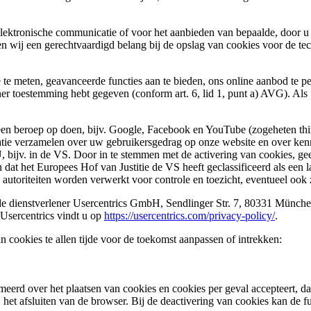
 elektronische communicatie of voor het aanbieden van bepaalde, door u
ben wij een gerechtvaardigd belang bij de opslag van cookies voor de t
e te meten, geavanceerde functies aan te bieden, ons online aanbod te 
er toestemming hebt gegeven (conform art. 6, lid 1, punt a) AVG). Als 
n beroep op doen, bijv. Google, Facebook en YouTube (zogeheten third
tie verzamelen over uw gebruikersgedrag op onze website en over kenm
U, bijv. in de VS. Door in te stemmen met de activering van cookies, 
 dat het Europees Hof van Justitie de VS heeft geclassificeerd als ee
toriteiten worden verwerkt voor controle en toezicht, eventueel ook zo
 de dienstverlener Usercentrics GmbH, Sendlinger Str. 7, 80331 Münc
 Usercentrics vindt u op
https://usercentrics.com/privacy-policy/
.
cookies te allen tijde voor de toekomst aanpassen of intrekken:
meerd over het plaatsen van cookies en cookies per geval accepteert, d
het afsluiten van de browser. Bij de deactivering van cookies kan de fu