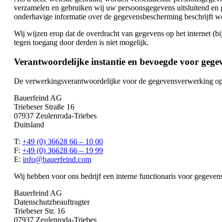
verzamelen en gebruiken wij uw persoonsgegevens uitsluitend en g
onderhavige informatie over de gegevensbescherming beschrijft we
Wij wijzen erop dat de overdracht van gegevens op het internet (b
tegen toegang door derden is niet mogelijk.
Verantwoordelijke instantie en bevoegde voor geg
De verwerkingsverantwoordelijke voor de gegevensverwerking op 
Bauerfeind AG
Triebeser Straße 16
07937 Zeulenroda-Triebes
Duitsland
T:
+49 (0) 36628 66 – 10 00
F:
+49 (0) 36628 66 – 19 99
E:
info@bauerfeind.com
Wij hebben voor ons bedrijf een interne functionaris voor gegeve
Bauerfeind AG
Datenschutzbeauftragter
Triebeser Str. 16
07937 Zeulenroda-Triebes