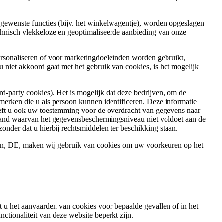
 gewenste functies (bijv. het winkelwagentje), worden opgeslagen
echnisch vlekkeloze en geoptimaliseerde aanbieding van onze
personaliseren of voor marketingdoeleinden worden gebruikt,
u niet akkoord gaat met het gebruik van cookies, is het mogelijk
-party cookies). Het is mogelijk dat deze bedrijven, om de
erken die u als persoon kunnen identificeren. Deze informatie
geeft u ook uw toestemming voor de overdracht van gegevens naar
n land waarvan het gegevensbeschermingsniveau niet voldoet aan de
nder dat u hierbij rechtsmiddelen ter beschikking staan.
hen, DE, maken wij gebruik van cookies om uw voorkeuren op het
at u het aanvaarden van cookies voor bepaalde gevallen of in het
nctionaliteit van deze website beperkt zijn.