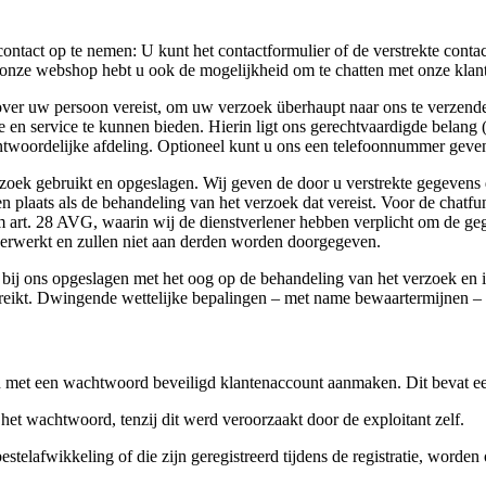
ontact op te nemen: U kunt het contactformulier of de verstrekte cont
n onze webshop hebt u ook de mogelijkheid om te chatten met onze klan
 over uw persoon vereist, om uw verzoek überhaupt naar ons te verzen
en service te kunnen bieden. Hierin ligt ons gerechtvaardigde belang (
ntwoordelijke afdeling. Optioneel kunt u ons een telefoonnummer geve
zoek gebruikt en opgeslagen. Wij geven de door u verstrekte gegevens
 plaats als de behandeling van het verzoek dat vereist. Voor de chat
art. 28 AVG, waarin wij de dienstverlener hebben verplicht om de ge
erwerkt en zullen niet aan derden worden doorgegeven.
bij ons opgeslagen met het oog op de behandeling van het verzoek en in 
ereikt. Dwingende wettelijke bepalingen – met name bewaartermijnen – 
n met een wachtwoord beveiligd klantenaccount aanmaken. Dit bevat een 
het wachtwoord, tenzij dit werd veroorzaakt door de exploitant zelf.
estelafwikkeling of die zijn geregistreerd tijdens de registratie, worde