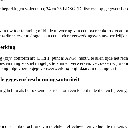
 de beperkingen volgens §§ 34 en 35 BDSG (Duitse wet op gegevensbes
s van uw toestemming of bij de uitvoering van een overeenkomst geaut
ens direct over te dragen aan een andere verwerkingsverantwoordelijke, 
erking
jv. conform art. 6, lid 1, punt a) AVG), hebt u te allen tijde het rech
oestemming zo snel mogelijk te kunnen verwerken, verzoeken wij u om 
ping uitgevoerde gegevensverwerking blijft daarvan onaangetast.
gde gegevensbeschermingsautoriteit
ng hebt u als betrokkene het recht om een klacht in te dienen bij een g
 ons aanbod gebruiksvriendelijker, effectiever en veiliger te maken. 