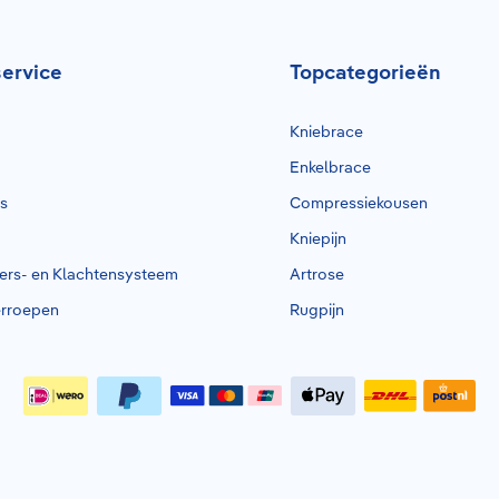
ervice
Topcategorieën
Kniebrace
Enkelbrace
rs
Compressiekousen
Kniepijn
ders- en Klachtensysteem
Artrose
erroepen
Rugpijn