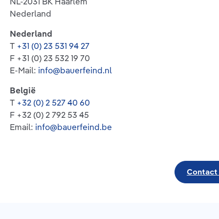
NL-2031 BK Haarlem
Nederland
Nederland
T
+31 (0) 23 531 94 27
F +31 (0) 23 532 19 70
E-Mail:
info@bauerfeind.nl
België
T
+32 (0) 2 527 40 60
F +32 (0) 2 792 53 45
Email:
info@bauerfeind.be
Contact