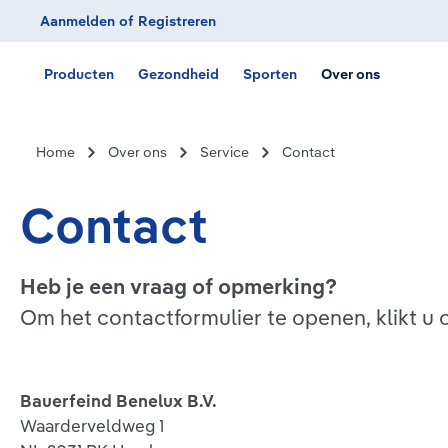
Aanmelden
of
Registreren
Ga naar de hoofdnavigatie
Producten
Gezondheid
Sporten
Over ons
Home
Over ons
Service
Contact
Contact
Heb je een vraag of opmerking?
Om het contactformulier te openen, klikt u
Bauerfeind Benelux B.V.
Waarderveldweg 1