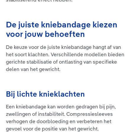
microvezelpolsters zorgen
degeneratief; bijv. ‘Unhappy
ervoor dat de orthese
Triad’) collateraalbandletsels
comfortabel draagt. Zo
voor begrenzing van de
ondersteunt SecuTec Genu de
bewegingsuitslag (bijv. na
De juiste kniebandage kiezen
therapie, zodat je sneller weer
meniscusrefixatie of
actief kunt worden. Indicaties:
meniscusimplantatie)
voor jouw behoeften
ruptuur van de voorste en/of
behandeling van een
achterste kruisband (ACL /
‘instabiel kniegewricht’ (bijv.
PCL) na bandoperaties /
ernstige gonartrose,
De keuze voor de juiste kniebandage hangt af van
bandplastieken ernstige
reumatoïde artritis, PCP,
het soort klachten. Verschillende modellen bieden
en/of complexe instabiliteiten
endoprothetiek, genu
gerichte stabilisatie of ontlasting van specifieke
(traumatisch, degeneratief,
recurvatum)
bijv. ‘Unhappy Triad’)
delen van het gewricht.
collateraalbandletsels voor
begrenzing van de
bewegingsuitslag van de knie
(bijv. na meniscusrefixatie of
Bij lichte knieklachten
meniscusimplantatie)
patellafractuur (conservatief
en postoperatief)
Een kniebandage kan worden gedragen bij pijn,
zwellingen of instabiliteit. Compressiesleeves
verhogen de doorbloeding en verbeteren het
gevoel voor de positie van het gewricht.