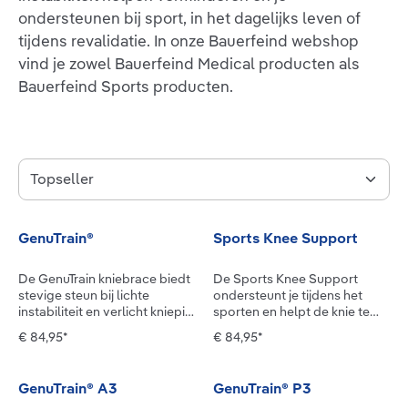
ondersteunen bij sport, in het dagelijks leven of
tijdens revalidatie. In onze Bauerfeind webshop
vind je zowel Bauerfeind Medical producten als
Bauerfeind Sports producten.
GenuTrain®
Sports Knee Support
De GenuTrain kniebrace biedt
De Sports Knee Support
stevige steun bij lichte
ondersteunt je tijdens het
instabiliteit en verlicht kniepijn
sporten en helpt de knie te
en zwelling. Na een acute
stabiliseren en gevoelige
€ 84,95*
€ 84,95*
blessure of operatie, bij
zones te ontlasten. De
chronische veranderingen,
bandage omsluit daarbij het
artrose of instabiliteit in de
gewricht. De knieschijf wordt
GenuTrain® A3
GenuTrain® P3
knie: de kniebandage
omringd door een