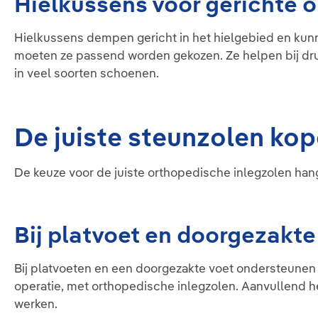
Hielkussens voor gerichte 
(ontlasting)Achillodynie 
fasciitisachillespeesklachtenknik-/pla
tendomyopathie Haglund-hiel –
tvoetplat-/spreidvoet
gedeeltelijke ontlastingBi
Hielkussens dempen gericht in het hielgebied en kunnen
beenlengteverschil tot 1
(compensatie)Achtervoe
moeten ze passend worden gekozen. Ze helpen bij dru
in veel soorten schoenen.
De juiste steunzolen kop
De keuze voor de juiste orthopedische inlegzolen hangt
Bij platvoet en doorgezakte
Bij platvoeten en een doorgezakte voet ondersteunen 
operatie, met orthopedische inlegzolen. Aanvullend 
werken.