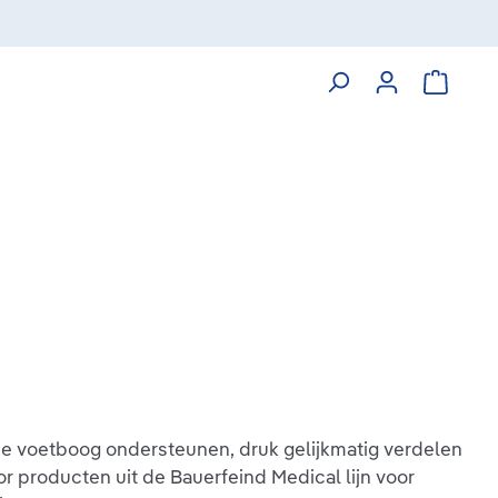
Winkelw
de voetboog ondersteunen, druk gelijkmatig verdelen
r producten uit de Bauerfeind Medical lijn voor