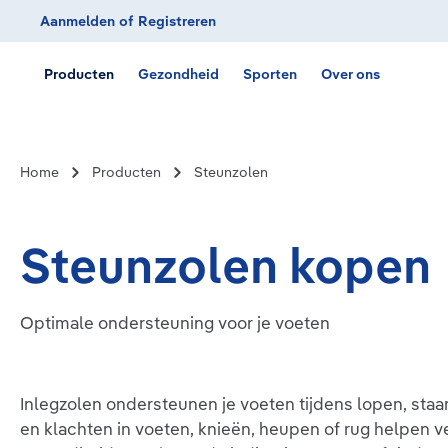
Aanmelden
of
Registreren
Ga naar de hoofdnavigatie
Producten
Gezondheid
Sporten
Over ons
Home
Producten
Steunzolen
Steunzolen kopen
Optimale ondersteuning voor je voeten
Inlegzolen ondersteunen je voeten tijdens lopen, sta
en klachten in voeten, knieën, heupen of rug helpen v