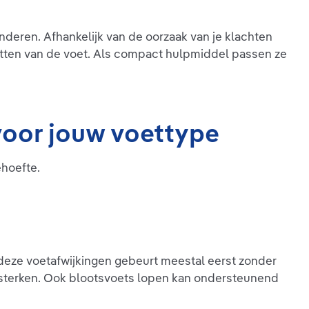
de carbonvezels. De
n stroeve onderbekleding
nzool zorgt voor een
inderen. Afhankelijk van de oorzaak van je klachten
in de schoen. Verder
tten van de voet. Als compact hulpmiddel passen ze
goPad work:h+ uit door
dig ademende vermogen.
fkern van de steunzool
 de voetholte en
 pezen aan de onderkant
. Een zachte gevoerde
 voor jouw voettype
an het hielgedeelte biedt
asting voor de hiel.
ehoefte.
deze voetafwijkingen gebeurt meestal eerst zonder
rsterken. Ook blootsvoets lopen kan ondersteunend