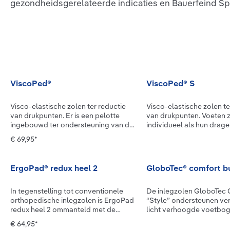
gezondheidsgerelateerde indicaties en Bauerfeind Spo
ViscoPed®
ViscoPed® S
Visco-elastische zolen ter reductie
Visco-elastische zolen te
van drukpunten. Er is een pelotte
van drukpunten. Voeten zi
ingebouwd ter ondersteuning van de
individueel als hun drage
dwarsboog van de voet.Voeten zijn
sommige kunnen de druk
€ 69,95*
net zo individueel als hun dragers, en
minder goed verwerken d
sommige kunnen de druk van de dag
Deze visco-elastische inl
minder goed verwerken dan andere.
speciaal ontwikkeld om l
ErgoPad® redux heel 2
GloboTec® comfort b
Deze visco-elastische inlegzool is
drukpieken te herverdele
speciaal ontwikkeld om lokale
polstert de hele schoen z
drukpieken te herverdelen. Ze
verlicht je pijn aan de vo
In tegenstelling tot conventionele
De inlegzolen GloboTec
polstert de hele schoen zacht uit en
Bovendien is de inlegzool
orthopedische inlegzolen is ErgoPad
“Style” ondersteunen ve
verlicht je pijn aan de voetzool.
voorvoetgebied extra za
redux heel 2 ommanteld met de
licht verhoogde voetbo
Bovendien is de inlegzool in het
gepolsterd. Daardoor ka
zachte schuimstof polyurethaan.
kunnen zelfs in schoenen
€ 64,95*
voorvoetgebied extra zacht
klachten door eventuele
Daardoor is ze bijzonder flexibel, dun
ruimte worden gedragen.