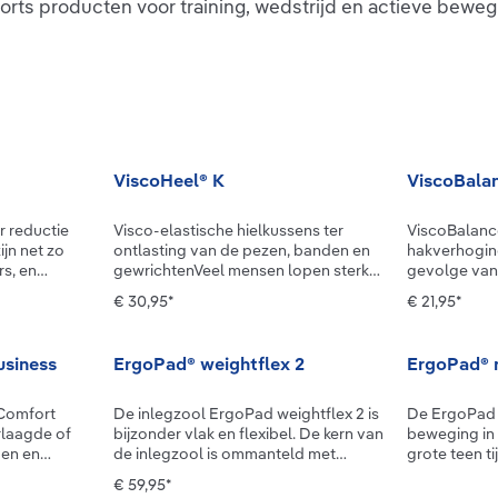
rts producten voor training, wedstrijd en actieve beweg
ViscoHeel® K
ViscoBala
r reductie
Visco-elastische hielkussens ter
ViscoBalance
jn net zo
ontlasting van de pezen, banden en
hakverhogin
rs, en
gewrichtenVeel mensen lopen sterk
gevolge van
 van de dag
op de binnen- of juist op de
kunnen word
€ 30,95*
€ 21,95*
an andere.
buitenrand van de voet. Artsen
ene been iets
egzool is
spreken dan van een valgus- of
komt bij mee
okale
varusstand van de hiel. Deze
denkt. Met h
usiness
ErgoPad® weightflex 2
ErgoPad® r
n. Ze
standafwijking kan pijn veroorzaken
verschil vaak
acht uit en
en leiden tot houdingsproblemen.
lichaam merk
etzool.
Vroege artrose is er maar één van.
eenzijdige b
 Comfort
De inlegzool ErgoPad weightflex 2 is
De ErgoPad 
 in het
Daarom is het belangrijk om de
duur allerl
rlaagde of
bijzonder vlak en flexibel. De kern van
beweging in 
cht
hielstand zo vroeg mogelijk te
hebben: irrit
gen en
de inlegzool is ommanteld met
grote teen t
n ze ook
corrigeren. Het visco-elastische
houdingsafwi
 met weinig
duurzaam elastisch
zo voor dire
€ 59,95*
hielkussen ViscoHeel K is aan de
veroorzaakte
 In de
polyurethaanschuim dat bij
al is dat “dw