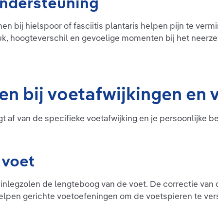
ondersteuning
–
geïntegreer
slijtvaste e
j
van de steu
 bij hielspoor of fasciitis plantaris helpen pijn te verm
 cm
goede steun 
tklachten
k, hoogteverschil en gevoelige momenten bij het neerze
blinkt de Er
haar gewel
De kunststo
ondersteunt
ontspant de
van de voet
en bij voetafwijkingen en
uitsparing a
gerichte ontl
 af van de specifieke voetafwijking en je persoonlijke b
 voet
inlegzolen de lengteboog van de voet. De correctie van 
helpen gerichte voetoefeningen om de voetspieren te ve