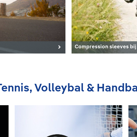
Compression sleeves bij
Tennis, Volleybal & Handba