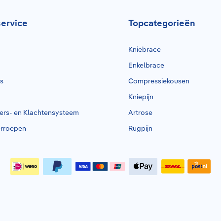
ervice
Topcategorieën
Kniebrace
Enkelbrace
rs
Compressiekousen
Kniepijn
ders- en Klachtensysteem
Artrose
erroepen
Rugpijn