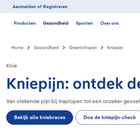
Aanmelden
of
Registreren
Ga naar de hoofdnavigatie
Producten
Gezondheid
Sporten
Over ons
Home
Gezondheid
Gewrichtspijn
Kniepijn
Knie
Kniepijn: ontdek d
Van stekende pijn bij traplopen tot een onzeker gevoel
Bekijk alle kniebraces
Doe de kniepijn-check