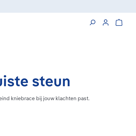
Winkelw
uiste steun
eind kniebrace bij jouw klachten past.