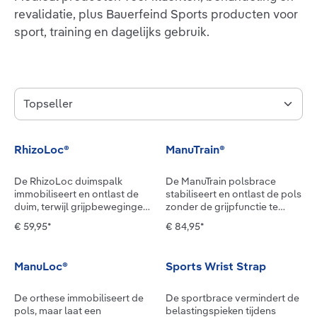
revalidatie, plus Bauerfeind Sports producten voor
sport, training en dagelijks gebruik.
RhizoLoc®
ManuTrain®
De RhizoLoc duimspalk
De ManuTrain polsbrace
immobiliseert en ontlast de
stabiliseert en ontlast de pols
duim, terwijl grijpbewegingen
zonder de grijpfunctie te
mogelijk zijn. Skiduim of
beperken.Bij een acute
€ 59,95*
€ 84,95*
andere letsels van de
blessure, aanhoudende
duimgewrichten, artrose of
overbelasting, chronische
irritatietoestanden in het
slijtage of na een operatie
ManuLoc®
Sports Wrist Strap
gewricht, postoperatieve
heeft je pols rust en
behandeling: om het
betrouwbare stabilisatie van
overstrekte band- en
buitenaf nodig. Net zo
De orthese immobiliseert de
De sportbrace vermindert de
kapselapparaat sneller te
belangrijk is het om de
pols, maar laat een
belastingspieken tijdens