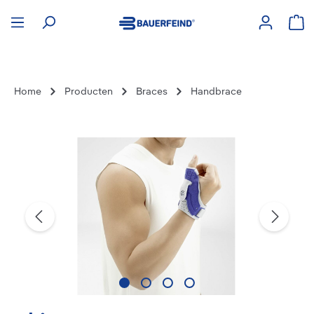
hoofdinhoud
Win
Home
Producten
Braces
Handbrace
Afbeeldingengalerij overslaan