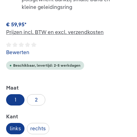
kleine geleidingsring
€ 59,95*
Prijzen incl. BTW en excl. verzendkosten
Gemiddelde waardering van 0 van 5 sterren
Bewerten
Beschikbaar, levertijd: 2-5 werkdagen
Selecteer
Maat
1
2
Selecteer
Kant
links
rechts