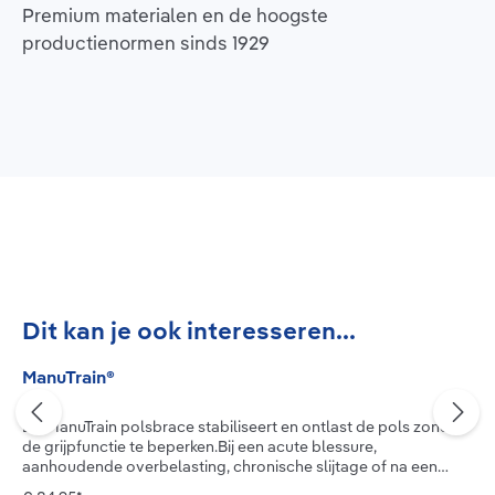
Premium materialen en de hoogste
productienormen sinds 1929
Productgalerij overslaan
Dit kan je ook interesseren...
ManuTrain®
De ManuTrain polsbrace stabiliseert en ontlast de pols zonder
de grijpfunctie te beperken.Bij een acute blessure,
aanhoudende overbelasting, chronische slijtage of na een
operatie heeft je pols rust en betrouwbare stabilisatie van