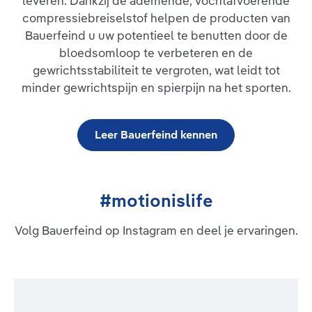
leveren. Dankzij de ademende, vochtafvoerende
Geïntegreerde drukpunten van de pelotte werken met hun
compressiebreiselstof helpen de producten van
speciaal beweeglijke massagenoppen verlichtend op
bijzonder pijnlijke zones. Aan de zijkanten van de kniebandage
Bauerfeind u uw potentieel te benutten door de
zorgen twee flexibele kunststofstaven ervoor dat GenuTrain
bloedsomloop te verbeteren en de
altijd perfect zit en tijdens beweging niet verschuift. Boven en
gewrichtsstabiliteit te vergroten, wat leidt tot
onder maken ingewerkte grijpzones het aan- en uittrekken
makkelijker. Het anatomisch gevormde, ademende en
minder gewrichtspijn en spierpijn na het sporten.
huidvriendelijke Train-breiwerk biedt hoog draagcomfort.
Indicaties: Tendopathie, tendomyopathie,
aanhechtingsligamentose, meniscopathie, chronische,
posttraumatische of postoperatieve
Leer Bauerfeind kennen
irritatietoestandenRecidiverende gewrichtseffusieGonartrose /
artritis (gewrichtsslijtage / gewrichtsontsteking)Preventie /
preventie van recidiefGevoel van instabiliteit
#motionislife
Volg Bauerfeind op Instagram en deel je ervaringen.