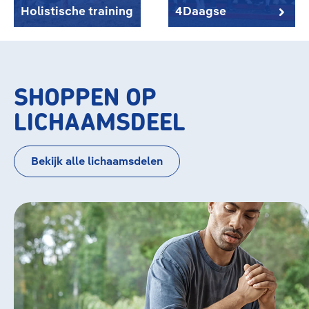
Holistische training
4Daagse
SHOPPEN OP
LICHAAMSDEEL
Bekijk alle lichaamsdelen
Bildergalerie überspringen
Knie