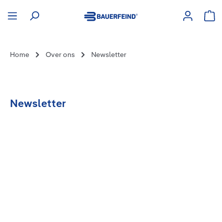
hoofdinhoud
Win
Home
Over ons
Newsletter
Newsletter