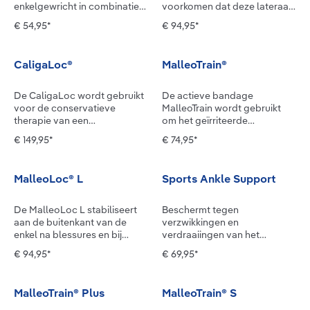
enkelgewricht in combinatie
voorkomen dat deze lateraal
met een schoen en
draait bij herstel van ernstige
€ 54,95*
€ 94,95*
beschermt het tegen nieuwe
verstuikingen, gescheurde
verzwikkingen.Juist bij relatief
ligamenten en meer. Na een
verse enkelverstuikingen of in
blessure, een operatie of ook
CaligaLoc®
MalleoTrain®
de eerste periode na een
bij een chronisch verzwakt
operatie is je voet extra
bandapparaat heeft je enkel
kwetsbaar. AirLoc stabiliseert
extra behoefte aan veiligheid.
De CaligaLoc wordt gebruikt
De actieve bandage
het enkelgewricht met twee
MalleoLoc beschermt met
voor de conservatieve
MalleoTrain wordt gebruikt
anatomisch voorgevormde
een asymmetrisch gevormde
therapie van een
om het geïrriteerde
kunststofschalen, die aan de
kunststofspalk betrouwbaar
enkelbandruptuur, na
spronggewricht na een
€ 149,95*
€ 74,95*
binnenkant over een groot
tegen omzwikken naar buiten
bandoperaties of bij een
trauma, operatie of bij artrose
oppervlak zijn gepolsterd. Ze
én naar binnen – zelfs tijdens
chronische instabiliteit van
te behandelen.Na een
zijn onder de hiel elastisch
sport. De spalk sluit precies
het bovenste en/of onderste
enkelblessure heeft je enkel
MalleoLoc® L
Sports Ankle Support
met elkaar verbonden en
aan vóór de buitenste
spronggewricht.Bij ernstige
hulp tot zelfhulp nodig:
worden bevestigd met twee
enkelknobbel en achter de
blessures of na een operatie
enerzijds moet je nieuwe
klittenbanden die om je enkel
binnenste enkelknobbel,
kan het gunstig zijn voor het
ongewenste bewegingen
De MalleoLoc L stabiliseert
Beschermt tegen
en onderbeen sluiten. In de
waardoor directe druk op de
herstel om je enkel in het
vermijden. Anderzijds is het
aan de buitenkant van de
verzwikkingen en
orthese is bovendien een
enkelknobbels wordt
begin gedeeltelijk te
belangrijk om de
enkel na blessures en bij
verdraaiingen van het
ontluchtingsventiel voor het
vermeden. De voet kan
immobiliseren. CaligaLoc
stabiliserende spieren zo snel
bandzwakte.Ook als je enkel
enkelgewricht voor je sport.
€ 94,95*
€ 69,95*
geïntegreerde luchtkussen
tijdens het lopen normaal
stabiliseert het bovenste en
mogelijk weer te versterken.
geblesseerd is, net
De bandage stabiliseert door
verwerkt. Zo kun je de
afwikkelen, wat gunstig is
onderste enkelgewricht met
Hier komt onze enkelbandage
geopereerd of in het
een weldadige compressie en
pasvorm van de orthese met
voor mobilisatie en het
een aan de buitenkant
in beeld: MalleoTrain bestaat
algemeen verzwakt: niemand
de geïntegreerde tape-band.
MalleoTrain® Plus
MalleoTrain® S
behulp van de meegeleverde
herstelproces. Indien nodig
aangebrachte, L-vormige
uit elastisch maar stevig
doet graag afstand van zijn
De bandage wordt in de vorm
pomp eenvoudig aanpassen
kan een orthopedisch
kunststofschaal en een
zittend hoog-laag-breiwerk.
vertrouwde schoenen.
van een acht om de voet