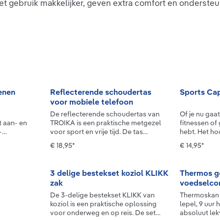
gebruik makkelijker, geven extra comfort en ondersteunen j
enen
Reflecterende schoudertas
Sports Ca
voor mobiele telefoon
De reflecterende schoudertas van
Of je nu gaa
 aan- en
TROIKA is een praktische metgezel
fitnessen o
-
voor sport en vrije tijd. De tas
hebt. Het h
elijker.
beschikt over twee ritsvakken die
hoofdmateria
€ 18,95*
€ 14,95*
pervlak kun
ruimte bieden voor een smartphone
met strategi
g over het
en kleine spullen zoals sleutels,
voor maxima
worden de
pasjes of koptelefoon. Het sterk
tijdens inten
3 delige bestekset koziol KLIKK
Thermos g
 tegen
reflecterende materiaal en de
praktische s
zak
voedselcon
or
schouderriem met reflecterende
is de maat i
eind
strepen zorgen ervoor dat je ook bij
biedt zo een
De 3-delige bestekset KLIKK van
Thermoskan v
ijn
slechte lichtomstandigheden goed
pasvorm.Ad
koziol is een praktische oplossing
lepel, 9 uur 
. Dit product
zichtbaar bent. Rubberen ritsen,
hoofdmateria
voor onderweg en op reis. De set
absoluut lek