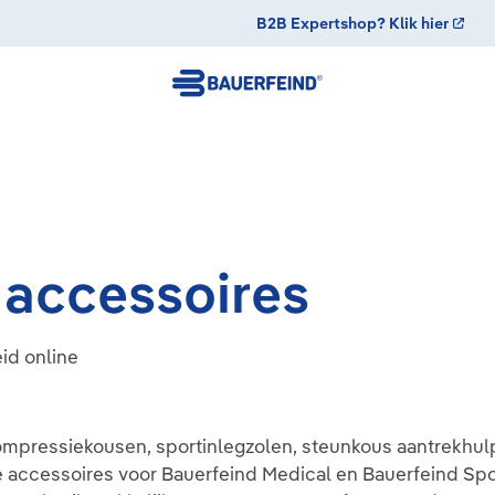
B2B Expertshop? Klik hier
 accessoires
id online
ompressiekousen, sportinlegzolen, steunkous aantrekhu
je accessoires voor Bauerfeind Medical en Bauerfeind S