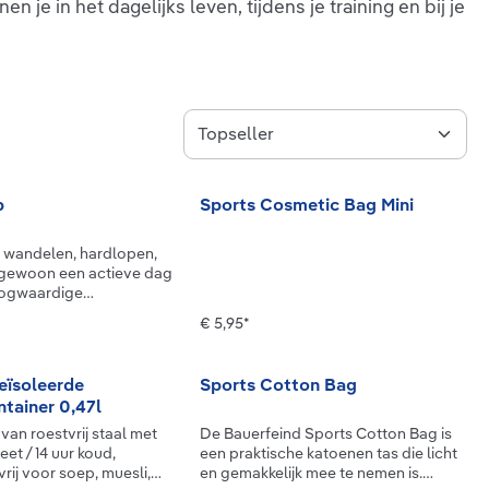
e in het dagelijks leven, tijdens je training en bij je
p
Sports Cosmetic Bag Mini
t wandelen, hardlopen,
f gewoon een actieve dag
oogwaardige
al zorgt, in combinatie
€ 5,95*
sche ventilatiezones,
le ademendheid, zelfs
sieve sessies. Dankzij de
eïsoleerde
Sports Cotton Bag
luiting aan de achterkant
tainer 0,47l
ndividueel verstelbaar en
 perfecte, drukvrije
an roestvrij staal met
De Bauerfeind Sports Cotton Bag is
emende sportpetLicht
heet / 14 uur koud,
een praktische katoenen tas die licht
al Hoge ventilatie en
vrij voor soep, muesli,
en gemakkelijk mee te nemen is.