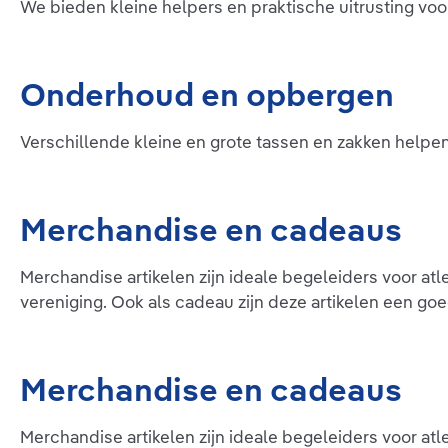
aantrekken. Tot slot trek je de
We bieden kleine helpers en praktische uitrusting voo
VenoTrain glider met het bandje naar
boven uit de kous. Ook bij het
uittrekken kan de VenoTrain glider je
ondersteunen:Leg het trekbandje in
Onderhoud en opbergen
de VenoTrain glider en schuif je voet
erin. Sla je compressiekous tot aan de
VenoTrain glider om en leg daarbij de
Verschillende kleine en grote tassen en zakken helpen 
boord of de hechtband eroverheen.
Trek de compressiekous in de richting
van de tenen over hiel en wreef. Je
VenoTrain glider bevindt zich na het
uittrekken in de kous.
Merchandise en cadeaus
Merchandise artikelen zijn ideale begeleiders voor atle
vereniging. Ook als cadeau zijn deze artikelen een go
Merchandise en cadeaus
Merchandise artikelen zijn ideale begeleiders voor atle