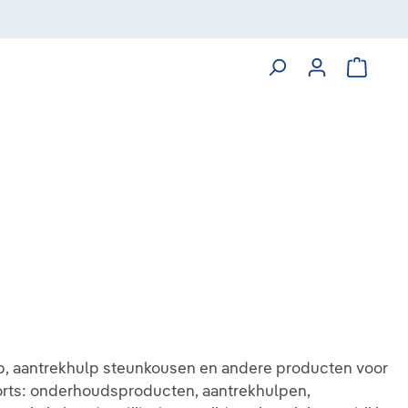
Winkelw
lp, aantrekhulp steunkousen en andere producten voor
ports: onderhoudsproducten, aantrekhulpen,