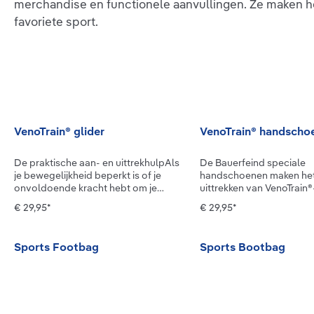
merchandise en functionele aanvullingen. Ze maken het 
favoriete sport.
VenoTrain® glider
VenoTrain® handscho
De praktische aan- en uittrekhulpAls
De Bauerfeind speciale
je bewegelijkheid beperkt is of je
handschoenen maken het
onvoldoende kracht hebt om je
uittrekken van VenoTrain®
compressiekousen zelfstandig aan te
compressiekousen gemakk
€ 29,95*
€ 29,95*
trekken, biedt de VenoTrain glider
Dankzij het gripvaste op
uitkomst. Deze praktische
je het breiwerk gelijkmati
aantrekhulp voor compressiekousen
been verdelen. Tegelijk 
Sports Footbag
Sports Bootbag
is eenvoudig in gebruik en laat je kous
kousen beter beschermd
gemakkelijk over je been (of je arm)
beschadigingen (bijv. do
glijden. De VenoTrain glider is
vingernagels). De Bauerf
tijdbesparend en compact, ideaal
speciale handschoenen z
voor onderweg, en kan steeds
verkrijgbaar in vijf maten