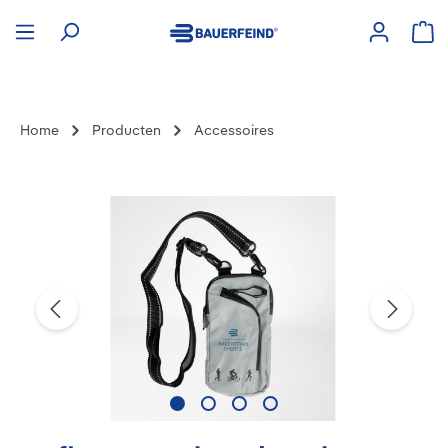
hoofdinhoud
Win
Home
Producten
Accessoires
Afbeeldingengalerij overslaan