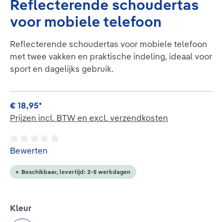
Reflecterende schoudertas
voor mobiele telefoon
Reflecterende schoudertas voor mobiele telefoon
met twee vakken en praktische indeling, ideaal voor
sport en dagelijks gebruik.
€ 18,95*
Prijzen incl. BTW en excl. verzendkosten
Gemiddelde waardering van 0 van 5 sterren
Bewerten
Beschikbaar, levertijd: 2-5 werkdagen
Selecteer
Kleur