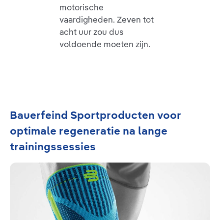
motorische
vaardigheden. Zeven tot
acht uur zou dus
voldoende moeten zijn.
Productgalerij overslaan
Bauerfeind Sportproducten voor
optimale regeneratie na lange
trainingssessies