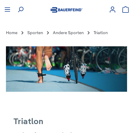
hoofdinhoud
Win
Home
Sporten
Andere Sporten
Triatlon
Triatlon