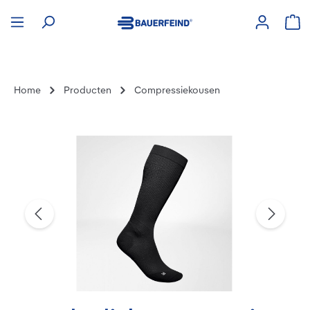
hoofdinhoud
Win
Home
Producten
Compressiekousen
Afbeeldingengalerij overslaan