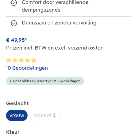
Comfort door verschillende
dempingszones
Duurzaam en zonder vervuiling
€ 49,95*
Prijzen incl. BTW en excl. verzendkosten
Gemiddelde waardering van 5 van 5 sterren
10 Beoordelingen
Beschikbaar, levertijd: 2-5 werkdagen
Selecteer
Geslacht
vrouw
mannelijk
(Deze optie is momenteel niet beschikbaar.
Selecteer
Kleur