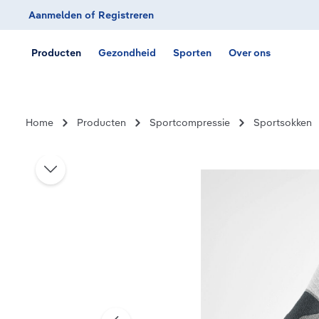
Aanmelden
of
Registreren
Ga naar de hoofdnavigatie
Producten
Gezondheid
Sporten
Over ons
Home
Producten
Sportcompressie
Sportsokken
Afbeeldingengalerij overslaan