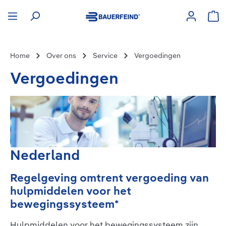
hoofdinhoud
Win
Home
Over ons
Service
Vergoedingen
Vergoedingen
Nederland
Regelgeving omtrent vergoeding van
hulpmiddelen voor het
bewegingssysteem*
Hulpmiddelen voor het bewegingssysteem zijn