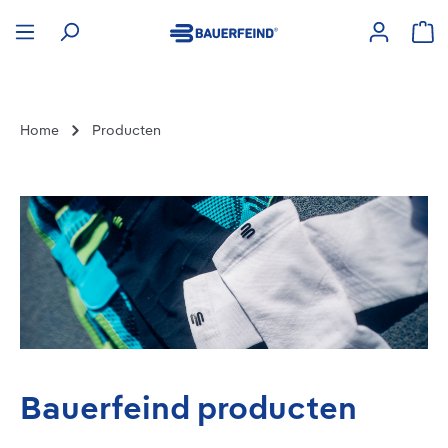
hoofdinhoud
Win
Home
Producten
Bauerfeind producten