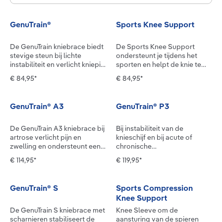
GenuTrain®
Sports Knee Support
De GenuTrain kniebrace biedt
De Sports Knee Support
stevige steun bij lichte
ondersteunt je tijdens het
instabiliteit en verlicht kniepijn
sporten en helpt de knie te
en zwelling. Na een acute
stabiliseren en gevoelige
€ 84,95*
€ 84,95*
blessure of operatie, bij
zones te ontlasten. De
chronische veranderingen,
bandage omsluit daarbij het
artrose of instabiliteit in de
gewricht. De knieschijf wordt
GenuTrain® A3
GenuTrain® P3
knie: de kniebandage
omringd door een
GenuTrain werkt
anatomisch gevormde
pijnverlichtend en
pelotte, een speciaal
De GenuTrain A3 kniebrace bij
Bij instabiliteit van de
ondersteunt je bij het
functioneel element dat
artrose verlicht pijn en
knieschijf en bij acute of
mobiliseren. Stap voor stap
drukpieken opvangt en
zwelling en ondersteunt een
chronische
kun je je natuurlijke
doorgeeft. Wanneer de knie
actieve levensstijl bij
irritatietoestanden van het
€ 114,95*
€ 119,95*
bewegingspatronen
beweegt, masseert de
chronische lichte tot matige
kniegewricht biedt GenuTrain
verbeteren en je knie
pelotte samen met het
knieartrose.Bij artrose is het
P3 ondersteuning: de
stabiliseren. Dat maakt het
breiwerk het bindweefsel en
belangrijk om de pijn onder
bandage stabiliseert het
GenuTrain® S
Sports Compression
mogelijk om vroeg te starten
de spieren. Twee drukpunten
controle te houden en tegelijk
kniegewricht met als doel de
Knee Support
met fysiotherapie en
en zijvleugels zorgen daarbij
de knie te mobiliseren om de
voorste kniepijn te verlichten.
voorzichtig trainen. De
voor gerichte prikkels. De
voortgang van de
Hiervoor heeft ze een
De GenuTrain S kniebrace met
Knee Sleeve om de
kniebandage GenuTrain geeft
stimulatie versnelt de
aandoening te remmen.
speciaal gevormde
scharnieren stabiliseert de
aansturing van de spieren