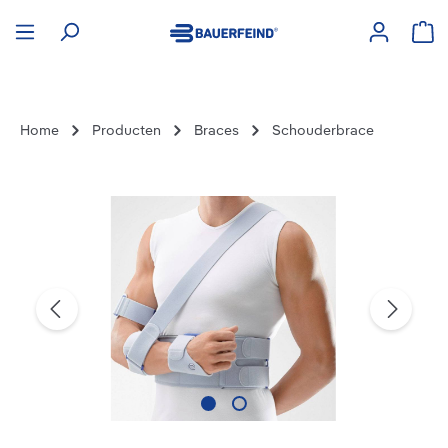
hoofdinhoud
Win
Home
Producten
Braces
Schouderbrace
Afbeeldingengalerij overslaan