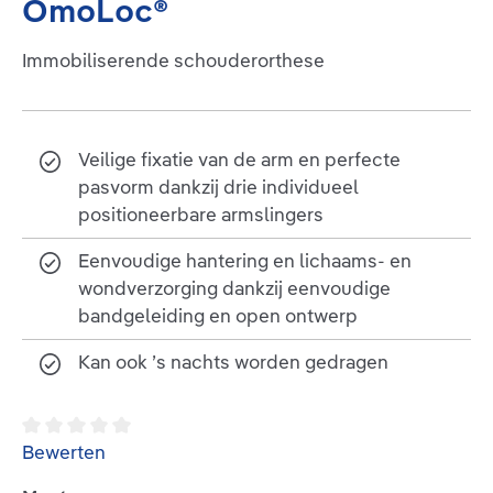
OmoLoc®
Immobiliserende schouderorthese
Veilige fixatie van de arm en perfecte
pasvorm dankzij drie individueel
positioneerbare armslingers
Eenvoudige hantering en lichaams- en
wondverzorging dankzij eenvoudige
bandgeleiding en open ontwerp
Kan ook ’s nachts worden gedragen
Gemiddelde waardering van 0 van 5 sterren
Bewerten