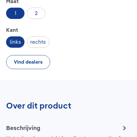
Selecteer
Maat
1
2
Selecteer
Kant
links
rechts
Vind dealers
Over dit product
Beschrijving