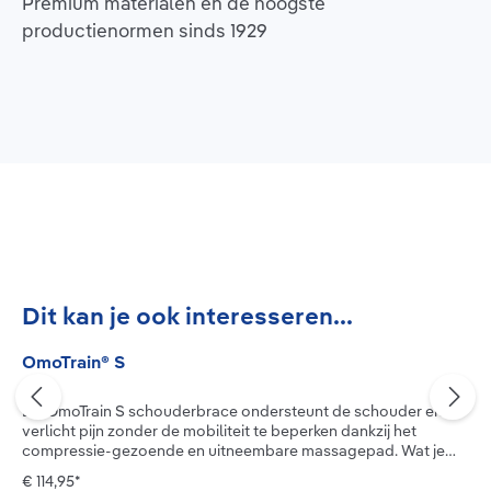
Premium materialen en de hoogste
productienormen sinds 1929
Productgalerij overslaan
Dit kan je ook interesseren...
OmoTrain® S
De OmoTrain S schouderbrace ondersteunt de schouder en
verlicht pijn zonder de mobiliteit te beperken dankzij het
compressie-gezoende en uitneembare massagepad. Wat je
schouder allemaal kan, merk je vaak pas als klachten de
€ 114,95*
mobiliteit beperken. Overbelasting, irritatietoestanden of een