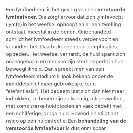
Een lymfoedeem is het gevolg van een
verstoorde
lymfeafvoer
. Die zorgt ervoor dat zich lymfevocht
(lymfe) in het weefsel ophoopt en er een zwelling
ontstaat, meestal in de benen. Onbehandeld
schrijdt het lymfoedeem steeds verder voort en
verandert het. Daarbij kunnen ook complicaties
optreden. Het weefsel verhardt, de huid spant zich
onaangenaam en mensen zijn sterk beperkt in hun
beweeglijkheid. Dan spreekt men van een
lymfoedeem stadium III (ook bekend onder de
inmiddels niet meer gebruikelijke term
"elefantiasis"). Het oedeem laat zich dan niet meer
indrukken, de benen zijn zuilvormig, dik gezwollen,
met soms sterke huidplooien en vaak bedekt met
een schilferige, droge huid. Bovendien stijgt het
risico op een huidinfectie. Een
behandeling van de
verstoorde lymfeafvoer
is dus onmisbaar.