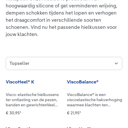
hoogwaardig silicone of gel verminderen wrijving,
dempen schokken tijdens het lopen en verhogen
het draagcomfort in verschillende soorten
schoenen. Vind nu het passende hielkussen voor
jouw klachten.
ViscoHeel® K
ViscoBalance®
Visco-elastische hielkussens
ViscoBalance® is een
ter ontlasting van de pezen,
viscoelastische hakverhoging
banden en gewrichtenVeel
waarmee klachten ten
mensen lopen sterk op de
gevolge van een
€ 30,95*
€ 21,95*
binnen- of juist op de
beenlengteverschil kunnen
buitenrand van de voet.
worden verminderd.Dat het
Artsen spreken dan van een
ene been iets korter is dan het