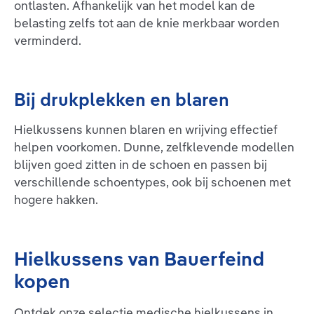
ontlasten. Afhankelijk van het model kan de
set voor beide voeten of los
hiel – gedeeltelijke ontlasting
belasting zelfs tot aan de knie merkbaar worden
met een compensatiekussen
achtervoetklachten
voor de andere voet.
verminderd.
Indicaties:Hielspoor
(insertionstendinopathie van
de plantaire aponeurose)
Artrose van de
Bij drukplekken en blaren
beengewrichten en bij
endoprothesen
(ontlasting)Achillodynie –
Hielkussens kunnen blaren en wrijving effectief
tendomyopathie Haglund-
helpen voorkomen. Dunne, zelfklevende modellen
hiel – gedeeltelijke
ontlastingBij
blijven goed zitten in de schoen en passen bij
beenlengteverschil tot 1 cm
verschillende schoentypes, ook bij schoenen met
(compensatie)Achtervoetkla
hogere hakken.
chten
Hielkussens van Bauerfeind
kopen
Ontdek onze selectie medische hielkussens in