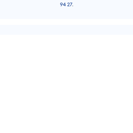
94 27
.
Contact
Klantenservice
Topcategorieën
Over Ons