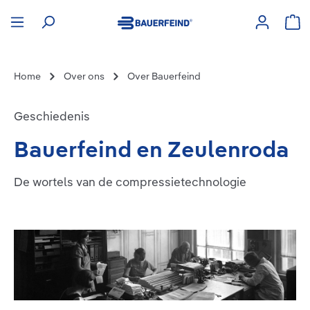
hoofdinhoud
Win
Home
Over ons
Over Bauerfeind
Geschiedenis
Bauerfeind en Zeulenroda
De wortels van de compressietechnologie