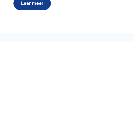
Leer meer
Contact
Klantenservice
Topcategorieën
Over Ons