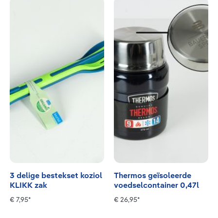
3 delige bestekset koziol
Thermos geïsoleerde
KLIKK zak
voedselcontainer 0,47l
€ 7,95*
€ 26,95*