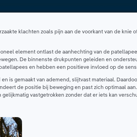
rzaakte klachten zoals pijn aan de voorkant van de knie
ioneel element ontlast de aanhechting van de patellape
ewegen. De binnenste drukpunten geleiden en ondersteun
patellapees en hebben een positieve invloed op de sens
 en is gemaakt van ademend, slijtvast materiaal. Daardo
ndeert de positie bij beweging en past zich optimaal aan
gelijkmatig vastgetrokken zonder dat er iets kan versch