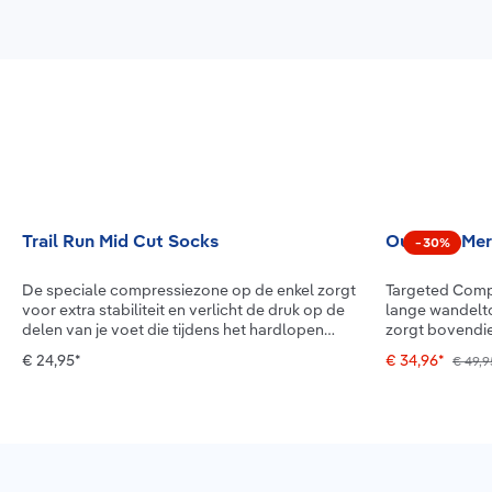
Productgalerij overslaan
Trail Run Mid Cut Socks
Outdoor Mer
−
30
%
De speciale compressiezone op de enkel zorgt
Targeted Comp
voor extra stabiliteit en verlicht de druk op de
lange wandeltochten. Het za
delen van je voet die tijdens het hardlopen
zorgt bovendi
zwaar belast worden. De bijzonder krachtige
comfort op de 
€ 24,95*
€ 34,96*
€ 49,9
"Infinity Zone X-TREME" biedt je optimale
eigenschappen 
bescherming tegen overbelasting omdat hij de
vezel en ontde
enkel en de voetboog beschermt. Groter
wandelsokken. 
gevoel van stabiliteit dankzij „Infinity Zone X-
compressiezon
TREME“ De Trail Run Mid Cut Socks
Compression S
ondersteunen u bij het hardlopen op
op elk terrein
onverharde wegen met specifieke compressie-
bevordert de d