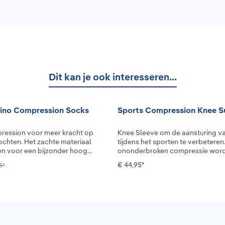
Dit kan je ook interesseren...
ino Compression Socks
Sports Compression Knee S
ression voor meer kracht op
Knee Sleeve om de aansturing va
chte materiaal
tijdens het sporten te verbeteren
en voor een bijzonder hoog
ononderbroken compressie word
huid. Profiteer van de
doorbloeding gestimuleerd en be
€ 44,95*
5*
van deze veelzijdige natuurlijke
spieren sneller hun ideale temperatuur.
k onze merino
onze andere sleeves biedt de Kn
Dankzij de speciale
ondersteuning en garandeert hij te
es geven de Outdoor Merino
volledige bewegingsvrijheid. Oo
ocks power voor wandelingen
zorgt het luchtige hightech brei
. De gerichte compressie
je het niet te warm krijgt en dat je
oorbloeding en verbetert de
focussen op het bereiken van je 