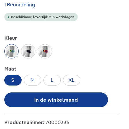
Gemiddelde waardering van 5 van 5 sterren
1 Beoordeling
Beschikbaar, levertijd: 2-5 werkdagen
Selecteer
Kleur
rivera
black
pink
Selecteer
Maat
S
M
L
XL
In de winkelmand
Productnummer:
70000335