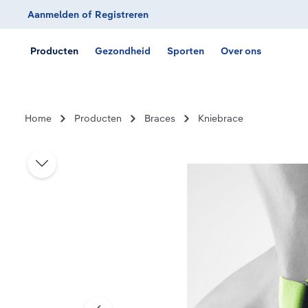
Aanmelden
of
Registreren
Ga naar de hoofdnavigatie
Producten
Gezondheid
Sporten
Over ons
Home
Producten
Braces
Kniebrace
Afbeeldingengalerij overslaan