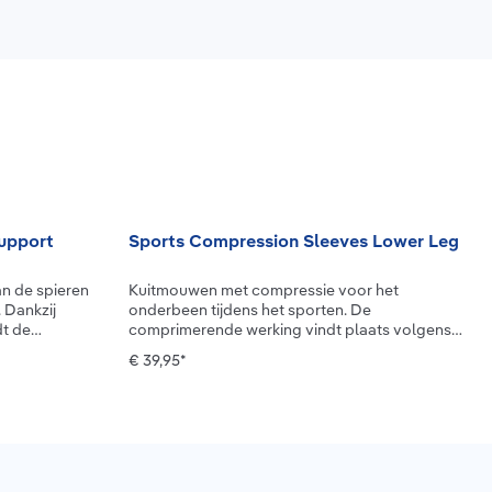
upport
Sports Compression Sleeves Lower Leg
n de spieren
Kuitmouwen met compressie voor het
. Dankzij
onderbeen tijdens het sporten. De
t de
comprimerende werking vindt plaats volgens
reiken je
de medische richtlijnen, d.w.z. de druk neemt af
€ 39,95*
 Net als
van de hiel naar de kuit. Dat stimuleert de
ee Sleeve
doorbloeding van de benen en de
gelijkertijd
doorbloeding van de aderen. De spieren
k in de zomer
worden beter van zuurstof voorzien, blijven
werk ervoor dat
beter presteren en regenereren sneller.
 je volledig kan
Bovendien worden de spieren in het onderbeen
doelen. Knee
snel opgewarmd door de gestimuleerde