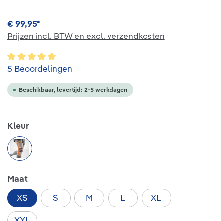
€ 99,95*
Prijzen incl. BTW en excl. verzendkosten
Gemiddelde waardering van 5 van 5 sterren
5 Beoordelingen
Beschikbaar, levertijd: 2-5 werkdagen
Selecteer
Kleur
sandstone
Selecteer
Maat
XS
S
M
L
XL
XXL