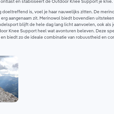
ntlast en stabiliseert de Outdoor Knee Support je knie.
eltreffend is, voel je haar nauwelijks zitten. De meri
 erg aangenaam zit. Merinowol biedt bovendien uitsteke
lsport blijft de hele dag lang licht aanvoelen, ook als je
door Knee Support heel wat avonturen beleven. Deze spe
n biedt zo de ideale combinatie van robuustheid en co