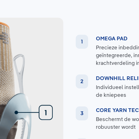
OMEGA PAD
Precieze inbeddin
geïntegreerde, in
krachtverdeling i
DOWNHILL RELI
Individueel inste
de kniepees
CORE YARN TE
Beschermt de wol
robuuster wordt