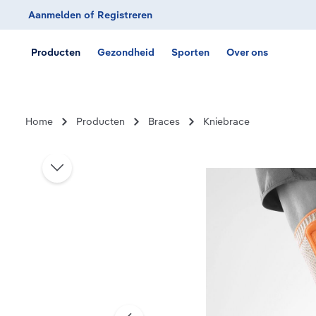
Aanmelden
of
Registreren
Ga naar de hoofdnavigatie
Producten
Gezondheid
Sporten
Over ons
Home
Producten
Braces
Kniebrace
Afbeeldingengalerij overslaan