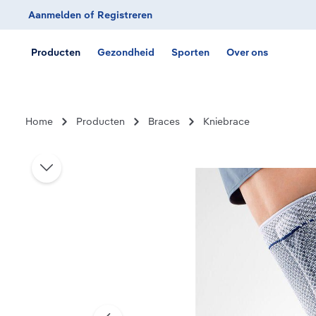
Aanmelden
of
Registreren
Ga naar de hoofdnavigatie
Producten
Gezondheid
Sporten
Over ons
Home
Producten
Braces
Kniebrace
Afbeeldingengalerij overslaan