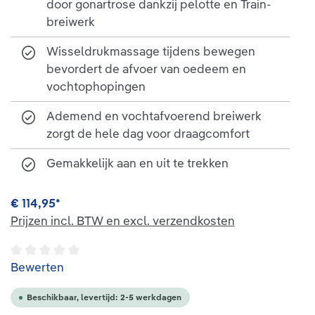
door gonartrose dankzij pelotte en Train-
breiwerk
Wisseldrukmassage tijdens bewegen
bevordert de afvoer van oedeem en
vochtophopingen
Ademend en vochtafvoerend breiwerk
zorgt de hele dag voor draagcomfort
Gemakkelijk aan en uit te trekken
€ 114,95*
Prijzen incl. BTW en excl. verzendkosten
Gemiddelde waardering van 0 van 5 sterren
Bewerten
Beschikbaar, levertijd: 2-5 werkdagen