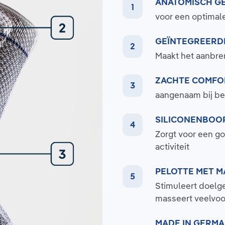
ANATOMISCH G
voor een optimal
GEÏNTEGREERDE
Maakt het aanbre
ZACHTE COMFOR
aangenaam bij be
SILICONENBOO
Zorgt voor een g
activiteit
PELOTTE MET 
Stimuleert doelge
masseert veelvo
MADE IN GERM