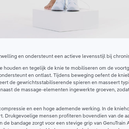
zwelling en ondersteunt een actieve levensstijl bij chroni
e te houden en tegelijk de knie te mobiliseren om de voor
 ondersteunt en ontlast. Tijdens beweging oefent de kn
leert de gewrichtsstabiliserende spieren en masseert typ
 naast de massage-elementen ingewerkte groeven, zodat ze
ompressie en een hoge ademende werking. In de knieholte
ort. Drukgevoelige mensen profiteren bovendien van de 
n de bandage zorgt voor een stevige grip van GenuTrain A3