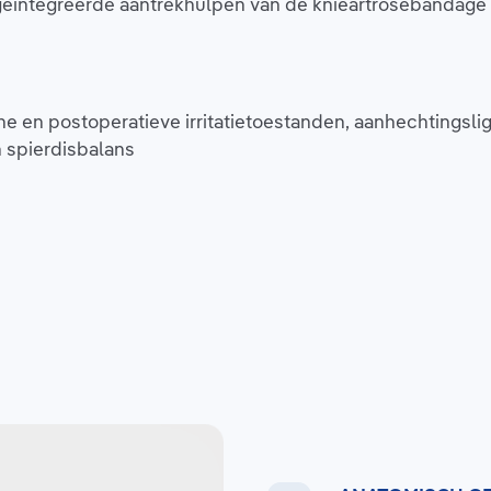
 geïntegreerde aantrekhulpen van de knieartrosebandage 
sche en postoperatieve irritatietoestanden, aanhechting
an spierdisbalans