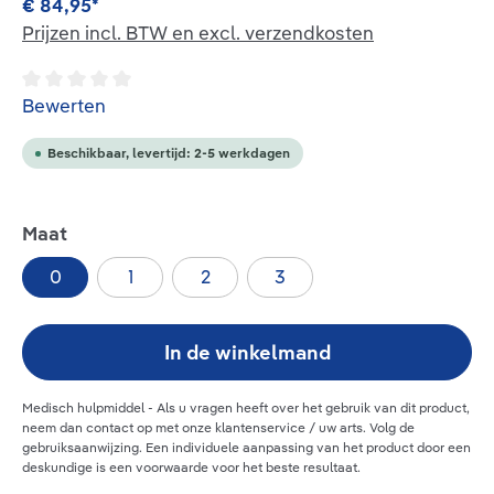
€ 84,95*
Prijzen incl. BTW en excl. verzendkosten
Gemiddelde waardering van 0 van 5 sterren
Bewerten
Beschikbaar, levertijd: 2-5 werkdagen
Selecteer
Maat
0
1
2
3
In de winkelmand
Medisch hulpmiddel - Als u vragen heeft over het gebruik van dit product,
neem dan contact op met onze klantenservice / uw arts. Volg de
gebruiksaanwijzing.
Een individuele aanpassing van het product door een
deskundige is een voorwaarde voor het beste resultaat.