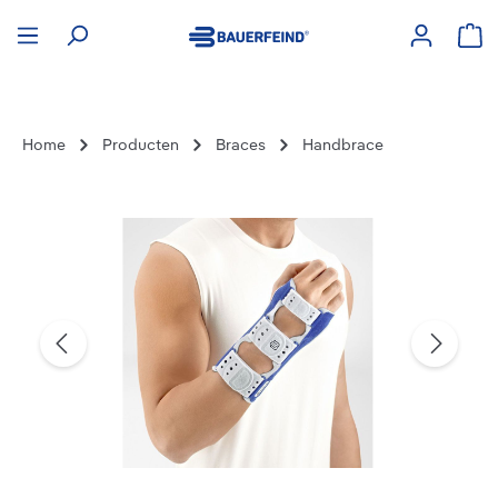
hoofdinhoud
Win
Home
Producten
Braces
Handbrace
Afbeeldingengalerij overslaan