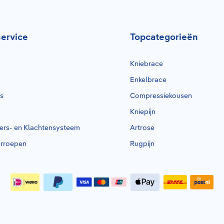
ervice
Topcategorieën
Kniebrace
Enkelbrace
rs
Compressiekousen
Kniepijn
ders- en Klachtensysteem
Artrose
erroepen
Rugpijn