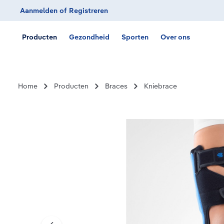
Aanmelden
of
Registreren
Ga naar de hoofdnavigatie
Producten
Gezondheid
Sporten
Over ons
Home
Producten
Braces
Kniebrace
Afbeeldingengalerij overslaan