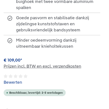
buighoek met twee vormbare aluminium
spalken
Goede pasvorm en stabilisatie dankzij
zijdelingse kunststofstaven en
gebruiksvriendelijk bandsysteem
Minder oedeemvorming dankzij
uitneembaar knieholtekussen
€ 109,00*
Prijzen incl. BTW en excl. verzendkosten
Gemiddelde waardering van 0 van 5 sterren
Bewerten
Beschikbaar, levertijd: 2-5 werkdagen