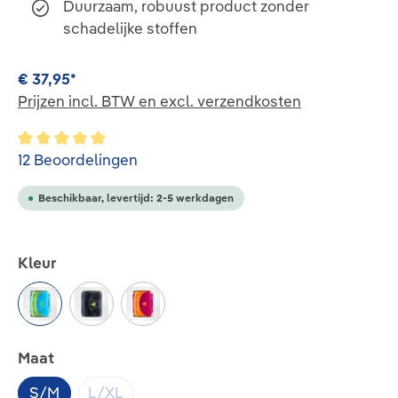
Duurzaam, robuust product zonder
schadelijke stoffen
€ 37,95*
Prijzen incl. BTW en excl. verzendkosten
Gemiddelde waardering van 5 van 5 sterren
12 Beoordelingen
Beschikbaar, levertijd: 2-5 werkdagen
Selecteer
Kleur
rivera
black
pink
Selecteer
Maat
S/M
L/XL