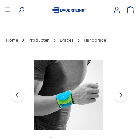
hoofdinhoud
Win
Home
Producten
Braces
Handbrace
Afbeeldingengalerij overslaan