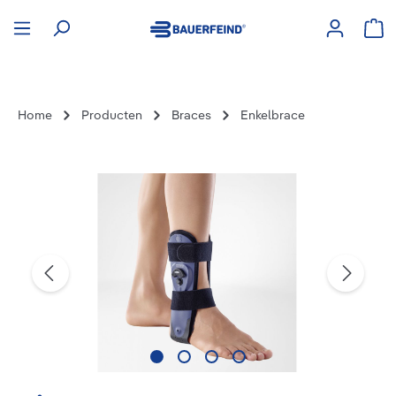
hoofdinhoud
Win
Home
Producten
Braces
Enkelbrace
Afbeeldingengalerij overslaan