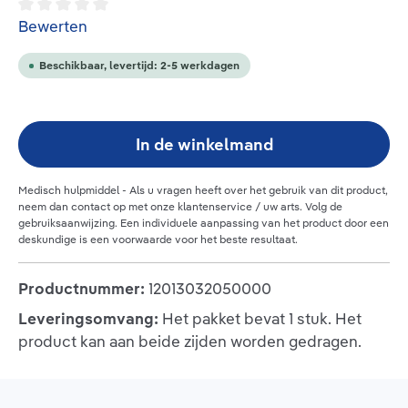
Gemiddelde waardering van 0 van 5 sterren
Bewerten
Beschikbaar, levertijd: 2-5 werkdagen
In de winkelmand
Medisch hulpmiddel - Als u vragen heeft over het gebruik van dit product,
neem dan contact op met onze klantenservice / uw arts. Volg de
gebruiksaanwijzing.
Een individuele aanpassing van het product door een
deskundige is een voorwaarde voor het beste resultaat.
Productnummer:
12013032050000
Leveringsomvang:
Het pakket bevat 1 stuk. Het
product kan aan beide zijden worden gedragen.