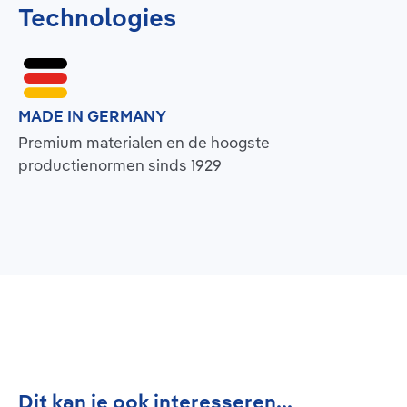
Technologies
MADE IN GERMANY
Premium materialen en de hoogste
productienormen sinds 1929
Productgalerij overslaan
Dit kan je ook interesseren...