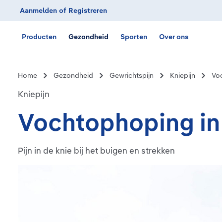
Aanmelden
of
Registreren
Ga naar de hoofdnavigatie
Producten
Gezondheid
Sporten
Over ons
Home
Gezondheid
Gewrichtspijn
Kniepijn
Voc
Kniepijn
Vochtophoping in
Pijn in de knie bij het buigen en strekken