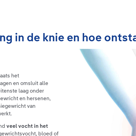
g in de knie en hoe ontst
aats het
lagen en omsluit alle
uitenste laag onder
gewricht en hersenen,
kniegewricht van
erkt.
end
veel vocht in het
 gewrichtsvocht, bloed of