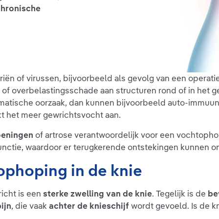
chronische
riën of virussen, bijvoorbeeld als gevolg van een operat
of overbelastingsschade aan structuren rond of in het ge
atische oorzaak, dan kunnen bijvoorbeeld auto-immuunzie
akt het meer gewrichtsvocht aan.
oeningen
of artrose verantwoordelijk voor een vochtopho
functie, waardoor er terugkerende ontstekingen kunnen o
phoping in de knie
icht is een
sterke zwelling van de knie
. Tegelijk is de
be
ijn
, die vaak
achter de knieschijf
wordt gevoeld. Is de kn