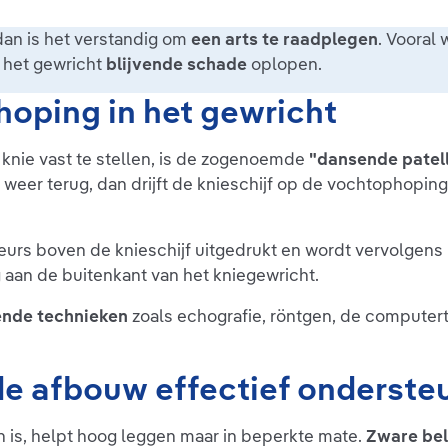
dan is het verstandig om
een arts te raadplegen
. Vooral
 het gewricht
blijvende schade
oplopen.
oping in het gewricht
nie vast te stellen, is de zogenoemde
"dansende patel
a weer terug, dan drijft de knieschijf op de vochtophopin
rs boven de knieschijf uitgedrukt en wordt vervolgens h
g aan de buitenkant van het kniegewricht.
nde technieken
zoals echografie, röntgen, de computer
de afbouw effectief onderste
is, helpt hoog leggen maar in beperkte mate.
Zware bel