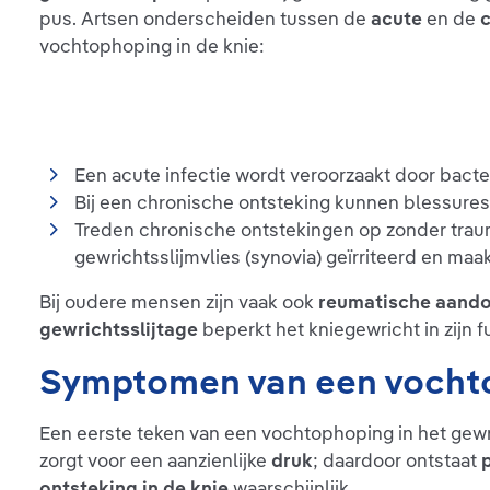
pus. Artsen onderscheiden tussen de
acute
en de
vochtophoping in de knie:
Een acute infectie wordt veroorzaakt door bacte
Bij een chronische ontsteking kunnen blessures 
Treden chronische ontstekingen op zonder traum
gewrichtsslijmvlies (synovia) geïrriteerd en ma
Bij oudere mensen zijn vaak ook
reumatische aand
gewrichtsslijtage
beperkt het kniegewricht in zijn 
Symptomen van een vochto
Een eerste teken van een vochtophoping in het gewr
zorgt voor een aanzienlijke
druk
; daardoor ontstaat
p
ontsteking in de knie
waarschijnlijk.