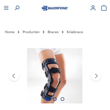
hoofdinhoud
Win
Home
Producten
Braces
Kniebrace
Afbeeldingengalerij overslaan