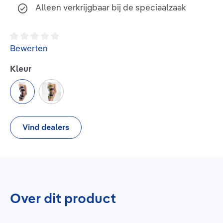
Alleen verkrijgbaar bij de speciaalzaak
Gemiddelde waardering van 0 van 5 sterren
Bewerten
Selecteer
Kleur
blue
green
Vind dealers
Over dit product