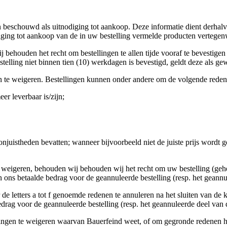
den beschouwd als uitnodiging tot aankoop. Deze informatie dient derha
ging tot aankoop van de in uw bestelling vermelde producten vertegen
j behouden het recht om bestellingen te allen tijde vooraf te bevestige
telling niet binnen tien (10) werkdagen is bevestigd, geldt deze als ge
n te weigeren. Bestellingen kunnen onder andere om de volgende rede
r leverbaar is/zijn;
onjuistheden bevatten; wanneer bijvoorbeeld niet de juiste prijs wordt
te weigeren, behouden wij behouden wij het recht om uw bestelling (gehe
 ons betaalde bedrag voor de geannuleerde bestelling (resp. het geannul
er de letters a tot f genoemde redenen te annuleren na het sluiten va
rag voor de geannuleerde bestelling (resp. het geannuleerde deel van de
llingen te weigeren waarvan Bauerfeind weet, of om gegronde redenen h