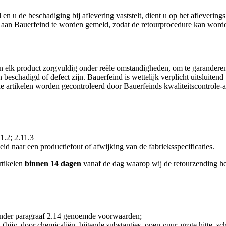
en u de beschadiging bij aflevering vaststelt, dient u op het afleverin
en aan Bauerfeind te worden gemeld, zodat de retourprocedure kan word
esten elk product zorgvuldig onder reële omstandigheden, om te garande
schadigd of defect zijn. Bauerfeind is wettelijk verplicht uitsluitend p
rtikelen worden gecontroleerd door Bauerfeinds kwaliteitscontrole-a
1.2; 2.11.3
id naar een productiefout of afwijking van de fabrieksspecificaties.
rtikelen
binnen 14 dagen
vanaf de dag waarop wij de retourzending he
onder paragraaf 2.14 genoemde voorwaarden;
bijv. door chemicaliën, bijtende substanties, open vuur, grote hitte, sc