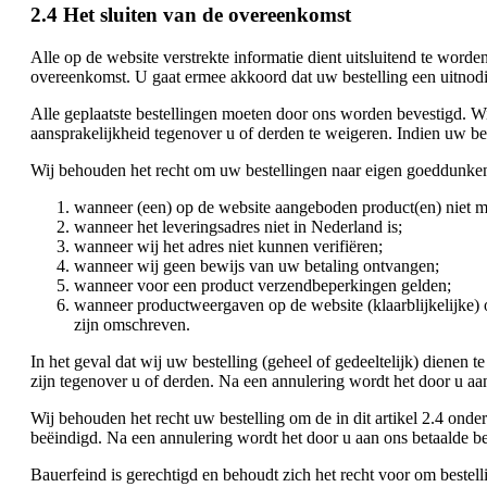
2.4 Het sluiten van de overeenkomst
Alle op de website verstrekte informatie dient uitsluitend te wor
overeenkomst. U gaat ermee akkoord dat uw bestelling een uitnodi
Alle geplaatste bestellingen moeten door ons worden bevestigd. Wi
aansprakelijkheid tegenover u of derden te weigeren. Indien uw bes
Wij behouden het recht om uw bestellingen naar eigen goeddunke
wanneer (een) op de website aangeboden product(en) niet mee
wanneer het leveringsadres niet in Nederland is;
wanneer wij het adres niet kunnen verifiëren;
wanneer wij geen bewijs van uw betaling ontvangen;
wanneer voor een product verzendbeperkingen gelden;
wanneer productweergaven op de website (klaarblijkelijke) 
zijn omschreven.
In het geval dat wij uw bestelling (geheel of gedeeltelijk) dienen 
zijn tegenover u of derden. Na een annulering wordt het door u aan
Wij behouden het recht uw bestelling om de in dit artikel 2.4 ond
beëindigd. Na een annulering wordt het door u aan ons betaalde bed
Bauerfeind is gerechtigd en behoudt zich het recht voor om beste