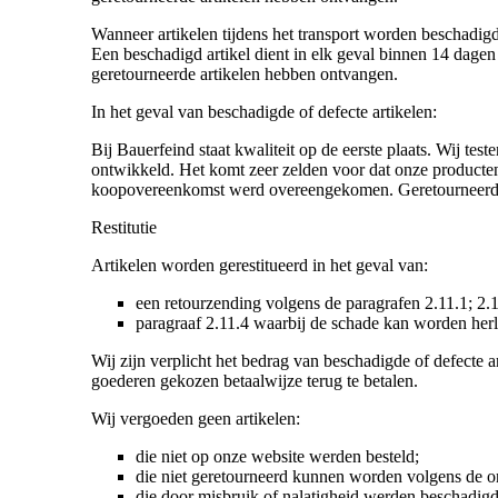
Wanneer artikelen tijdens het transport worden beschadigd 
Een beschadigd artikel dient in elk geval binnen 14 dag
geretourneerde artikelen hebben ontvangen.
In het geval van beschadigde of defecte artikelen:
Bij Bauerfeind staat kwaliteit op de eerste plaats. Wij t
ontwikkeld. Het komt zeer zelden voor dat onze producten be
koopovereenkomst werd overeengekomen. Geretourneerde a
Restitutie
Artikelen worden gerestitueerd in het geval van:
een retourzending volgens de paragrafen 2.11.1; 2.1
paragraaf 2.11.4 waarbij de schade kan worden herle
Wij zijn verplicht het bedrag van beschadigde of defecte a
goederen gekozen betaalwijze terug te betalen.
Wij vergoeden geen artikelen:
die niet op onze website werden besteld;
die niet geretourneerd kunnen worden volgens de 
die door misbruik of nalatigheid werden beschadigd (