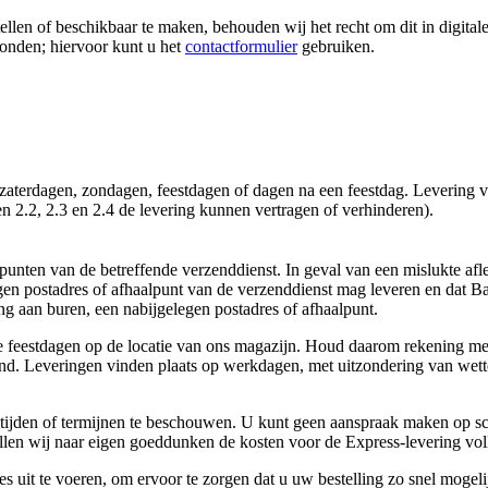
e stellen of beschikbaar te maken, behouden wij het recht om dit in digi
zonden; hiervoor kunt u het
contactformulier
gebruiken.
zaterdagen, zondagen, feestdagen of dagen na een feestdag. Levering vi
n 2.2, 2.3 en 2.4 de levering kunnen vertragen of verhinderen).
alpunten van de betreffende verzenddienst. In geval van een mislukte a
egen postadres of afhaalpunt van de verzenddienst mag leveren en dat B
ing aan buren, een nabijgelegen postadres of afhaalpunt.
 feestdagen op de locatie van ons magazijn. Houd daarom rekening met 
and. Leveringen vinden plaats op werkdagen, met uitzondering van wette
ieve tijden of termijnen te beschouwen. U kunt geen aanspraak maken op 
ullen wij naar eigen goeddunken de kosten voor de Express-levering vo
es uit te voeren, om ervoor te zorgen dat u uw bestelling zo snel mogel