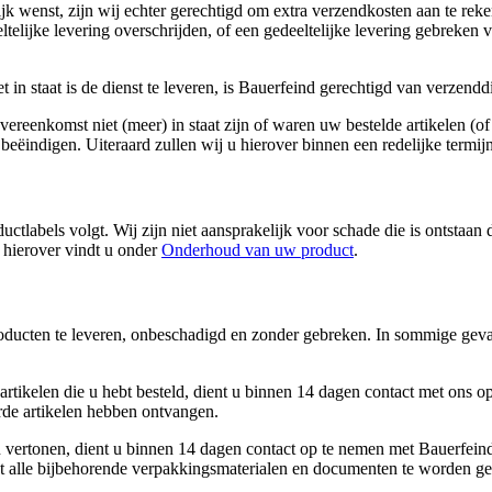
jk wenst, zijn wij echter gerechtigd om extra verzendkosten aan te reken
ltelijke levering overschrijden, of een gedeeltelijke levering gebreken 
 in staat is de dienst te leveren, is Bauerfeind gerechtigd van verzendd
vereenkomst niet (meer) in staat zijn of waren uw bestelde artikelen (of 
beëindigen. Uiteraard zullen wij u hierover binnen een redelijke termij
ductlabels volgt. Wij zijn niet aansprakelijk voor schade die is ontstaa
 hierover vindt u onder
Onderhoud van uw product
.
 producten te leveren, onbeschadigd en zonder gebreken. In sommige gev
rtikelen die u hebt besteld, dient u binnen 14 dagen contact met ons op
de artikelen hebben ontvangen.
en vertonen, dient u binnen 14 dagen contact op te nemen met Bauerfein
met alle bijbehorende verpakkingsmaterialen en documenten te worden 