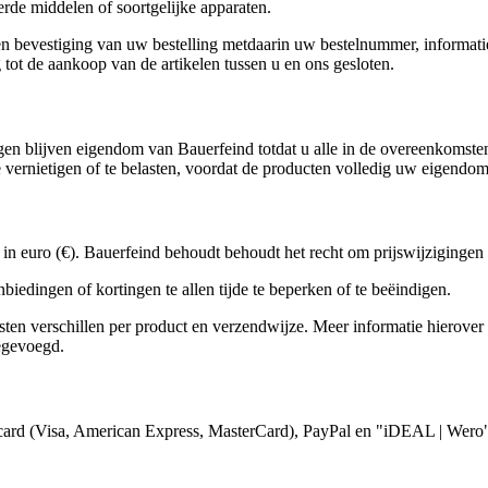
rde middelen of soortgelijke apparaten.
en bevestiging van uw bestelling metdaarin uw bestelnummer, informatie
tot de aankoop van de artikelen tussen u en ons gesloten.
ringen blijven eigendom van Bauerfeind totdat u alle in de overeenkomste
e vernietigen of te belasten, voordat de producten volledig uw eigendo
d in euro (€). Bauerfeind behoudt behoudt het recht om prijswijzigingen 
iedingen of kortingen te allen tijde te beperken of te beëindigen.
en verschillen per product en verzendwijze. Meer informatie hierover 
oegevoegd.
itcard (Visa, American Express, MasterCard), PayPal en "iDEAL | Wero