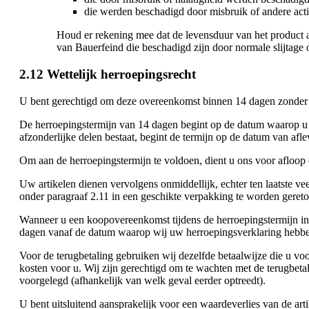
die werden beschadigd door misbruik of andere acti
Houd er rekening mee dat de levensduur van het product a
van Bauerfeind die beschadigd zijn door normale slijtage
2.12 Wettelijk herroepingsrecht
U bent gerechtigd om deze overeenkomst binnen 14 dagen zonder 
De herroepingstermijn van 14 dagen begint op de datum waarop u o
afzonderlijke delen bestaat, begint de termijn op de datum van afle
Om aan de herroepingstermijn te voldoen, dient u ons voor afloop
Uw artikelen dienen vervolgens onmiddellijk, echter ten laatste 
onder paragraaf 2.11 in een geschikte verpakking te worden geretou
Wanneer u een koopovereenkomst tijdens de herroepingstermijn in
dagen vanaf de datum waarop wij uw herroepingsverklaring hebben
Voor de terugbetaling gebruiken wij dezelfde betaalwijze die u voo
kosten voor u. Wij zijn gerechtigd om te wachten met de terugbetal
voorgelegd (afhankelijk van welk geval eerder optreedt).
U bent uitsluitend aansprakelijk voor een waardeverlies van de art