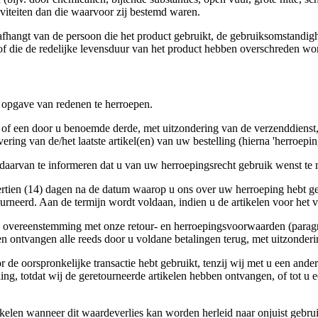
viteiten dan die waarvoor zij bestemd waren.
fhangt van de persoon die het product gebruikt, de gebruiksomstandig
 of die de redelijke levensduur van het product hebben overschreden wo
opgave van redenen te herroepen.
f een door u benoemde derde, met uitzondering van de verzenddienst, d
vering van de/het laatste artikel(en) van uw bestelling (hierna 'herroep
 daarvan te informeren dat u van uw herroepingsrecht gebruik wenst te
veertien (14) dagen na de datum waarop u ons over uw herroeping hebt 
rneerd. Aan de termijn wordt voldaan, indien u de artikelen voor het ve
 overeenstemming met onze retour- en herroepingsvoorwaarden (paragraa
 ontvangen alle reeds door u voldane betalingen terug, met uitzonder
r de oorspronkelijke transactie hebt gebruikt, tenzij wij met u een ande
ing, totdat wij de geretourneerde artikelen hebben ontvangen, of tot u
ikelen wanneer dit waardeverlies kan worden herleid naar onjuist gebrui