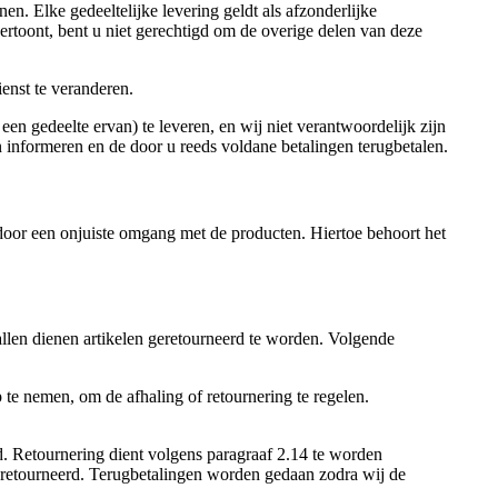
en. Elke gedeeltelijke levering geldt als afzonderlijke
vertoont, bent u niet gerechtigd om de overige delen van deze
ienst te veranderen.
een gedeelte ervan) te leveren, en wij niet verantwoordelijk zijn
n informeren en de door u reeds voldane betalingen terugbetalen.
n door een onjuiste omgang met de producten. Hiertoe behoort het
allen dienen artikelen geretourneerd te worden. Volgende
 te nemen, om de afhaling of retournering te regelen.
d. Retournering dient volgens paragraaf 2.14 te worden
geretourneerd. Terugbetalingen worden gedaan zodra wij de