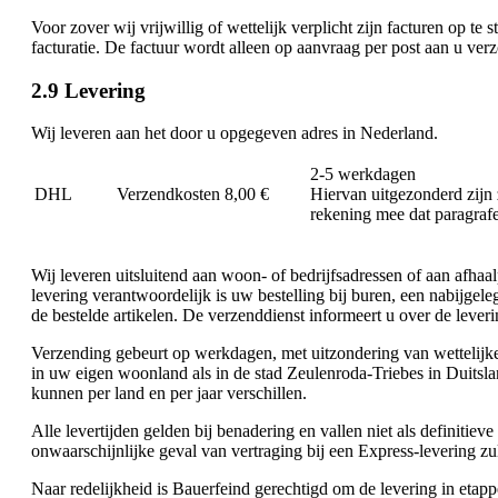
Voor zover wij vrijwillig of wettelijk verplicht zijn facturen op t
facturatie. De factuur wordt alleen op aanvraag per post aan u ver
2.9 Levering
Wij leveren aan het door u opgegeven adres in Nederland.
2-5 werkdagen
DHL
Verzendkosten 8,00 €
Hiervan uitgezonderd zijn 
rekening mee dat paragrafe
Wij leveren uitsluitend aan woon- of bedrijfsadressen of aan afha
levering verantwoordelijk is uw bestelling bij buren, een nabijgel
de bestelde artikelen. De verzenddienst informeert u over de lever
Verzending gebeurt op werkdagen, met uitzondering van wettelijke
in uw eigen woonland als in de stad Zeulenroda-Triebes in Duitsl
kunnen per land en per jaar verschillen.
Alle levertijden gelden bij benadering en vallen niet als definit
onwaarschijnlijke geval van vertraging bij een Express-levering z
Naar redelijkheid is Bauerfeind gerechtigd om de levering in etapp