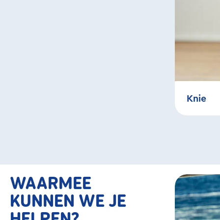
Knie
WAARMEE
Bildergaler
Gids over 
KUNNEN WE JE
HELPEN?