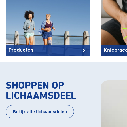
Producten
Kniebrac
SHOPPEN OP
Bildergaler
Knie
LICHAAMSDEEL
Bekijk alle lichaamsdelen