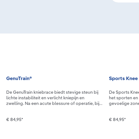
Productgalerij overslaan
GenuTrain®
Sports Knee
De GenuTrain kniebrace biedt stevige steun bij
De Sports Knee
lichte instabiliteit en verlicht kniepijn en
het sporten en 
zwelling. Na een acute blessure of operatie, bij
gevoelige zone
chronische veranderingen, artrose of
omsluit daarbij
instabiliteit in de knie: de kniebandage
omringd door 
€ 84,95*
€ 84,95*
GenuTrain werkt pijnverlichtend en ondersteunt
pelotte, een s
je bij het mobiliseren. Stap voor stap kun je je
drukpieken op
natuurlijke bewegingspatronen verbeteren en je
knie beweegt,
knie stabiliseren. Dat maakt het mogelijk om
het breiwerk h