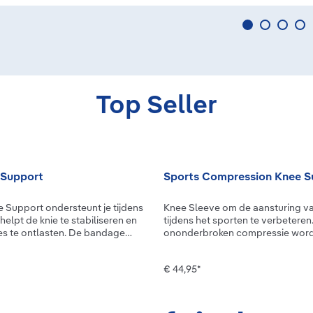
Top Seller
 Support
Sports Compression Knee S
 Support ondersteunt je tijdens
Knee Sleeve om de aansturing va
helpt de knie te stabiliseren en
tijdens het sporten te verbeteren
s te ontlasten. De bandage
ononderbroken compressie word
 het gewricht. De knieschijf wordt
doorbloeding gestimuleerd en be
een anatomisch gevormde
spieren sneller hun ideale temperatuur.
€ 44,95*
peciaal functioneel element dat
onze andere sleeves biedt de Kn
vangt en doorgeeft. Wanneer de
ondersteuning en garandeert hij te
 masseert de pelotte samen met
volledige bewegingsvrijheid. Oo
et bindweefsel en de spieren.
zorgt het luchtige hightech brei