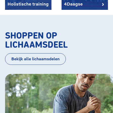
Holistische training
4Daagse
SHOPPEN OP
LICHAAMSDEEL
Bekijk alle lichaamsdelen
Bildergalerie überspringen
Knie