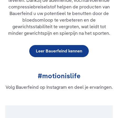
leveren. Dankzij de ademende, vochtafvoerende
Geïntegreerde drukpunten van de pelotte werken met hun
compressiebreiselstof helpen de producten van
speciaal beweeglijke massagenoppen verlichtend op
bijzonder pijnlijke zones. Aan de zijkanten van de kniebandage
Bauerfeind u uw potentieel te benutten door de
zorgen twee flexibele kunststofstaven ervoor dat GenuTrain
bloedsomloop te verbeteren en de
altijd perfect zit en tijdens beweging niet verschuift. Boven en
gewrichtsstabiliteit te vergroten, wat leidt tot
onder maken ingewerkte grijpzones het aan- en uittrekken
makkelijker. Het anatomisch gevormde, ademende en
minder gewrichtspijn en spierpijn na het sporten.
huidvriendelijke Train-breiwerk biedt hoog draagcomfort.
Indicaties: Tendopathie, tendomyopathie,
aanhechtingsligamentose, meniscopathie, chronische,
posttraumatische of postoperatieve
Leer Bauerfeind kennen
irritatietoestandenRecidiverende gewrichtseffusieGonartrose /
artritis (gewrichtsslijtage / gewrichtsontsteking)Preventie /
preventie van recidiefGevoel van instabiliteit
#motionislife
Volg Bauerfeind op Instagram en deel je ervaringen.