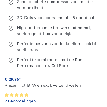
Zonespecifieke compressie voor minder
vermoeidheid
3D-Dots voor spierstimulatie & coördinatie
High-performance breiwerk: ademend,
sneldrogend, huidvriendelijk
Perfecte pasvorm zonder knellen – ook bij
snelle runs
Perfect te combineren met de Run
Performance Low Cut Socks
€ 29,95*
Prijzen incl. BTW en excl. verzendkosten
Gemiddelde waardering van 5 van 5 sterren
2 Beoordelingen