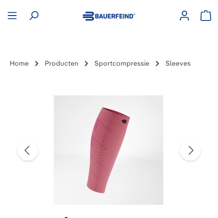
hoofdinhoud
Win
Home
Producten
Sportcompressie
Sleeves
Afbeeldingengalerij overslaan