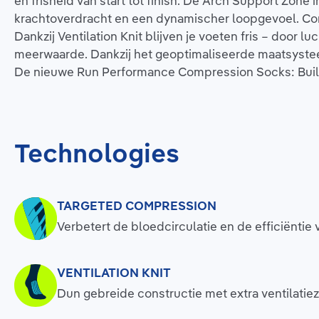
en frisheid van start tot finish. De Arch Support Zone
krachtoverdracht en een dynamischer loopgevoel. Com
Dankzij Ventilation Knit blijven je voeten fris – door l
meerwaarde. Dankzij het geoptimaliseerde maatsysteem
De nieuwe Run Performance Compression Socks: Built t
Technologies
TARGETED COMPRESSION
Verbetert de bloedcirculatie en de efficiëntie 
VENTILATION KNIT
Dun gebreide constructie met extra ventilat