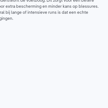
ondersteunt de voetboog. Dit zorgt voor een betere
oor extra bescherming en minder kans op blessures.
ral bij lange of intensieve runs is dat een echte
gingen.