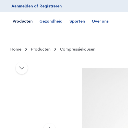
Aanmelden
of
Registreren
Ga naar de hoofdnavigatie
Producten
Gezondheid
Sporten
Over ons
Home
Producten
Compressiekousen
Afbeeldingengalerij overslaan