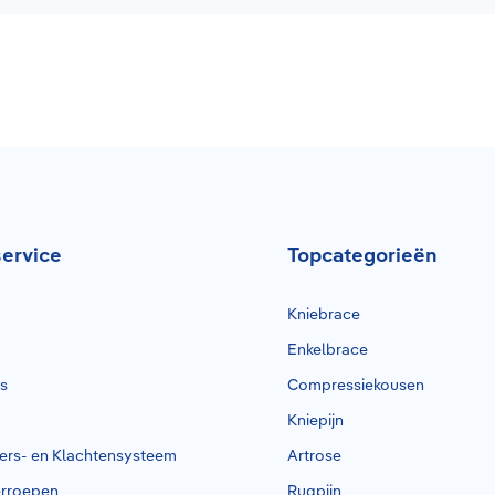
ervice
Topcategorieën
Kniebrace
Enkelbrace
rs
Compressiekousen
Kniepijn
ders- en Klachtensysteem
Artrose
erroepen
Rugpijn