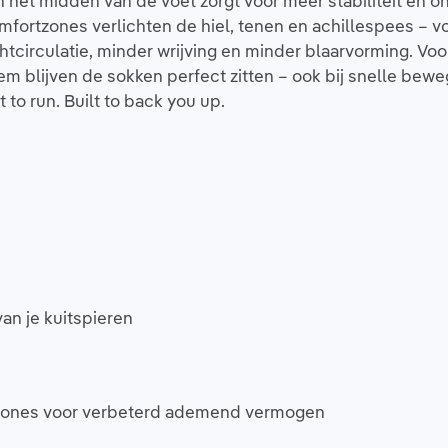
 in het midden van de voet zorgt voor meer stabiliteit en 
fortzones verlichten de hiel, tenen en achillespees – v
uchtcirculatie, minder wrijving en minder blaarvorming. Voo
 blijven de sokken perfect zitten – ook bij snelle bewe
o run. Built to back you up.
van je kuitspieren
iezones voor verbeterd ademend vermogen