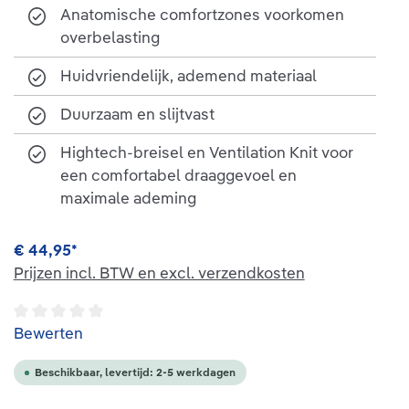
Anatomische comfortzones voorkomen
overbelasting
Huidvriendelijk, ademend materiaal
Duurzaam en slijtvast
Hightech-breisel en Ventilation Knit voor
een comfortabel draaggevoel en
maximale ademing
€ 44,95*
Prijzen incl. BTW en excl. verzendkosten
Gemiddelde waardering van 0 van 5 sterren
Bewerten
Beschikbaar, levertijd: 2-5 werkdagen