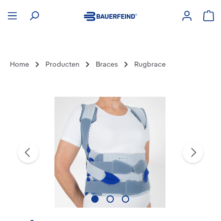
hoofdinhoud
Win
Home
Producten
Braces
Rugbrace
Afbeeldingengalerij overslaan