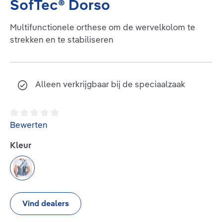
SofTec® Dorso
Multifunctionele orthese om de wervelkolom te
strekken en te stabiliseren
Alleen verkrijgbaar bij de speciaalzaak
Gemiddelde waardering van 0 van 5 sterren
Bewerten
Selecteer
Kleur
titan
Vind dealers