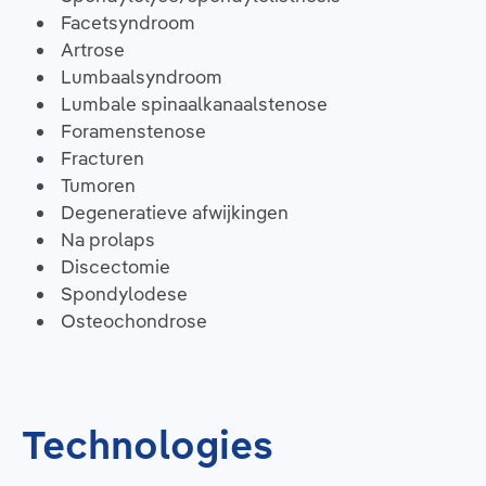
Facetsyndroom
Artrose
Lumbaalsyndroom
Lumbale spinaalkanaalstenose
Foramenstenose
Fracturen
Tumoren
Degeneratieve afwijkingen
Na prolaps
Discectomie
Spondylodese
Osteochondrose
Technologies