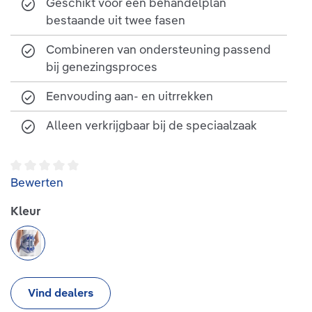
Geschikt voor een behandelplan
bestaande uit twee fasen
Combineren van ondersteuning passend
bij genezingsproces
Eenvouding aan- en uitrrekken
Alleen verkrijgbaar bij de speciaalzaak
Gemiddelde waardering van 0 van 5 sterren
Bewerten
Selecteer
Kleur
titan
Vind dealers