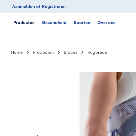
Aanmelden
of
Registreren
Ga naar de hoofdnavigatie
Producten
Gezondheid
Sporten
Over ons
Home
Producten
Braces
Rugbrace
Afbeeldingengalerij overslaan