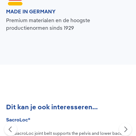
MADE IN GERMANY
Premium materialen en de hoogste
productienormen sinds 1929
Productgalerij overslaan
Dit kan je ook interesseren...
SacroLoc®
The SacroLoc joint belt supports the pelvis and lower back to