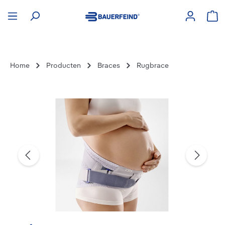
hoofdinhoud
Win
Home
Producten
Braces
Rugbrace
Afbeeldingengalerij overslaan