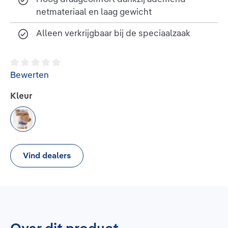
netmateriaal en laag gewicht
Alleen verkrijgbaar bij de speciaalzaak
Gemiddelde waardering van 0 van 5 sterren
Bewerten
Selecteer
Kleur
titan
Vind dealers