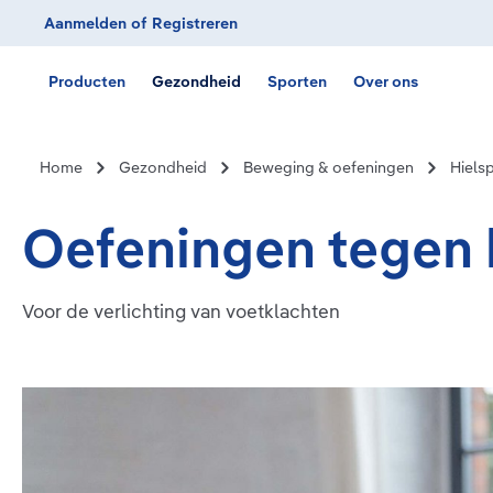
Aanmelden
of
Registreren
Ga naar de hoofdnavigatie
Producten
Gezondheid
Sporten
Over ons
Home
Gezondheid
Beweging & oefeningen
Hiels
Oefeningen tegen h
Voor de verlichting van voetklachten