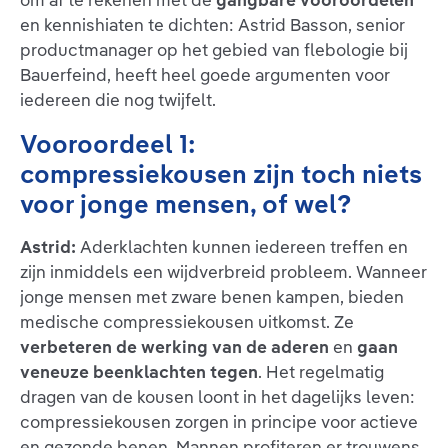
om af te rekenen met de
gangbare vooroordelen
en kennishiaten te dichten: Astrid Basson, senior
productmanager op het gebied van flebologie bij
Bauerfeind, heeft heel goede argumenten voor
iedereen die nog twijfelt.
Vooroordeel 1:
compressiekousen zijn toch niets
voor jonge mensen, of wel?
Astrid:
Aderklachten kunnen iedereen treffen en
zijn inmiddels een wijdverbreid probleem. Wanneer
jonge mensen met zware benen kampen, bieden
medische compressiekousen uitkomst. Ze
verbeteren de werking van de aderen
en
gaan
veneuze beenklachten tegen
. Het regelmatig
dragen van de kousen loont in het dagelijks leven:
compressiekousen zorgen in principe voor actieve
en gezonde benen. Mannen profiteren er trouwens