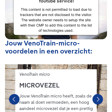
Youtube service!
This content is not permitted to load due to
trackers that are not disclosed to the visitor.
The website owner needs to setup the site
with their CMP to add this content to the list
of technologies used.
Powered by
Usercentrics Consent
Jouw VenoTrain-micro-
Management Platform
voordelen in een overzicht:
Bildergalerie überspringen
VenoTrain micro
MICROVEZEL
Jouw VenoTrain micro heeft, zoals de
naam al doet vermoeden, een hoog
aandeel microvezel dat je een prettig