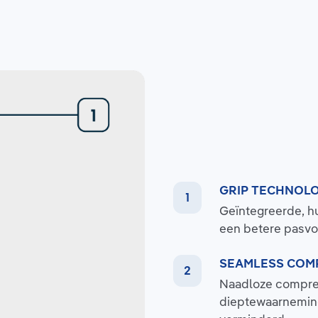
GRIP TECHNOL
Geïntegreerde, h
een betere pasvo
SEAMLESS COM
Naadloze compres
dieptewaarneming 