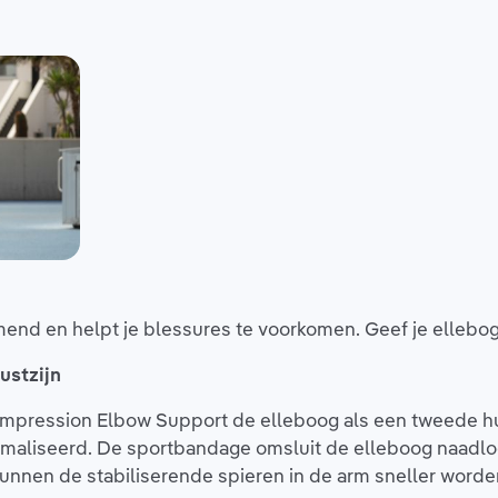
nd en helpt je blessures te voorkomen. Geef je ellebog
ustzijn
ompression Elbow Support de elleboog als een tweede h
maliseerd. De sportbandage omsluit de elleboog naadloos
unnen de stabiliserende spieren in de arm sneller word