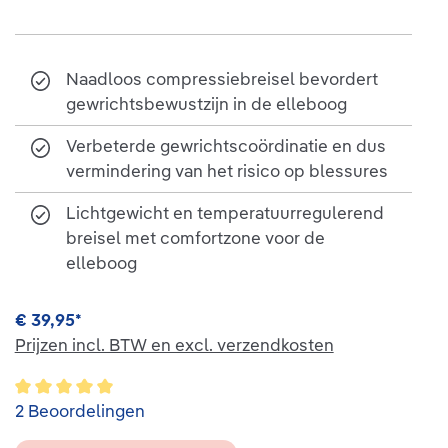
Naadloos compressiebreisel bevordert
gewrichtsbewustzijn in de elleboog
Verbeterde gewrichtscoördinatie en dus
vermindering van het risico op blessures
Lichtgewicht en temperatuurregulerend
breisel met comfortzone voor de
elleboog
€ 39,95*
Prijzen incl. BTW en excl. verzendkosten
Gemiddelde waardering van 5 van 5 sterren
2 Beoordelingen