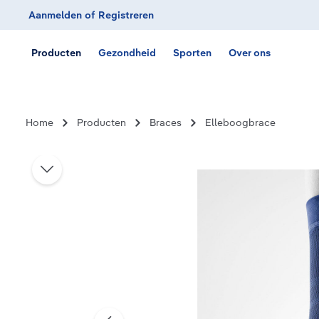
Aanmelden
of
Registreren
Ga naar de hoofdnavigatie
Producten
Gezondheid
Sporten
Over ons
Home
Producten
Braces
Elleboogbrace
Afbeeldingengalerij overslaan