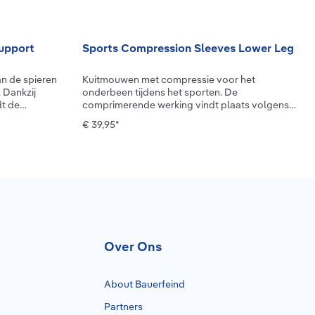
upport
Sports Compression Sleeves Lower Leg
n de spieren
Kuitmouwen met compressie voor het
. Dankzij
onderbeen tijdens het sporten. De
t de
comprimerende werking vindt plaats volgens
reiken je
de medische richtlijnen, d.w.z. de druk neemt af
€ 39,95*
 Net als
van de hiel naar de kuit. Dat stimuleert de
ee Sleeve
doorbloeding van de benen en de
gelijkertijd
doorbloeding van de aderen. De spieren
k in de zomer
worden beter van zuurstof voorzien, blijven
werk ervoor dat
beter presteren en regenereren sneller.
 je volledig kan
Bovendien worden de spieren in het onderbeen
doelen. Knee
snel opgewarmd door de gestimuleerde
 voor een
bloedcirculatie en zijn daardoor beter
, een optimale
beschermd tegen blessures. De sleeves met
ijdens het
sportief design zijn verkrijgbaar per paar,
Over Ons
 Knee Support
slijtvast, ademend en zitten perfect door de
e de positiezin
extra brede boord. Ze kunnen gewassen
dage omsluit
worden op 40 °C. Voor de keuze van de juiste
About Bauerfeind
an op de huid
maat moet de omvang boven de enkel, de
Partners
in de
kuitomvang op het breedste punt en de lengte