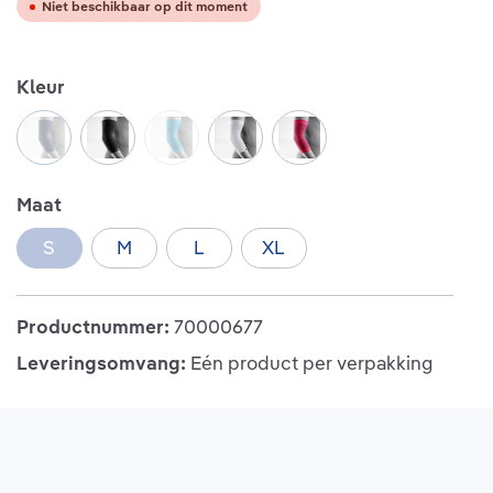
Niet beschikbaar op dit moment
Selecteer
Kleur
navy
(Deze optie is momenteel niet beschikbaar.)
black
rivera
(Deze optie is momenteel niet beschikbaa
white
pink
Selecteer
Maat
S
M
L
XL
(Deze optie is momenteel niet beschikbaar.)
Productnummer:
70000677
Leveringsomvang:
Eén product per verpakking