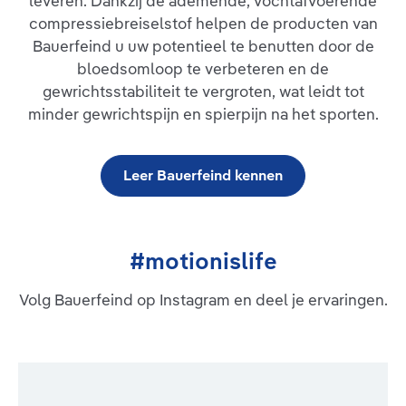
leveren. Dankzij de ademende, vochtafvoerende
Geïntegreerde drukpunten van de pelotte werken met hun
compressiebreiselstof helpen de producten van
speciaal beweeglijke massagenoppen verlichtend op
bijzonder pijnlijke zones. Aan de zijkanten van de kniebandage
Bauerfeind u uw potentieel te benutten door de
zorgen twee flexibele kunststofstaven ervoor dat GenuTrain
bloedsomloop te verbeteren en de
altijd perfect zit en tijdens beweging niet verschuift. Boven en
gewrichtsstabiliteit te vergroten, wat leidt tot
onder maken ingewerkte grijpzones het aan- en uittrekken
makkelijker. Het anatomisch gevormde, ademende en
minder gewrichtspijn en spierpijn na het sporten.
huidvriendelijke Train-breiwerk biedt hoog draagcomfort.
Indicaties: Tendopathie, tendomyopathie,
aanhechtingsligamentose, meniscopathie, chronische,
posttraumatische of postoperatieve
Leer Bauerfeind kennen
irritatietoestandenRecidiverende gewrichtseffusieGonartrose /
artritis (gewrichtsslijtage / gewrichtsontsteking)Preventie /
preventie van recidiefGevoel van instabiliteit
#motionislife
Volg Bauerfeind op Instagram en deel je ervaringen.