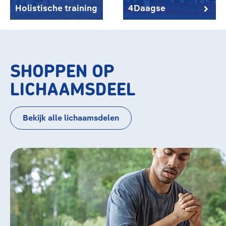
Holistische training
4Daagse
SHOPPEN OP
LICHAAMSDEEL
Bekijk alle lichaamsdelen
Bildergalerie überspringen
Knie