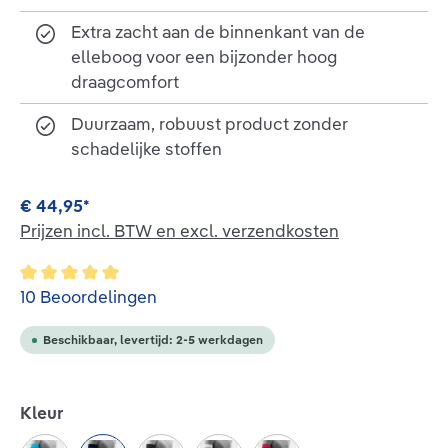
Extra zacht aan de binnenkant van de
elleboog voor een bijzonder hoog
draagcomfort
Duurzaam, robuust product zonder
schadelijke stoffen
€ 44,95*
Prijzen incl. BTW en excl. verzendkosten
Gemiddelde waardering van 5 van 5 sterren
10 Beoordelingen
Beschikbaar, levertijd: 2-5 werkdagen
Selecteer
Kleur