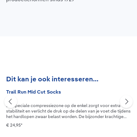
Productgalerij overslaan
Dit kan je ook interesseren...
Trail Run Mid Cut Socks
De speciale compressiezone op de enkel zorgt voor extra
stabiliteit en verlicht de druk op de delen van je voet die tijdens
het hardlopen zwaar belast worden. De bijzonder krachtige
"Infinity Zone X-TREME" biedt je optimale bescherming tegen
€ 24,95*
overbelasting omdat hij de enkel en de voetboog
beschermt. Groter gevoel van stabiliteit dankzij „Infinity Zone