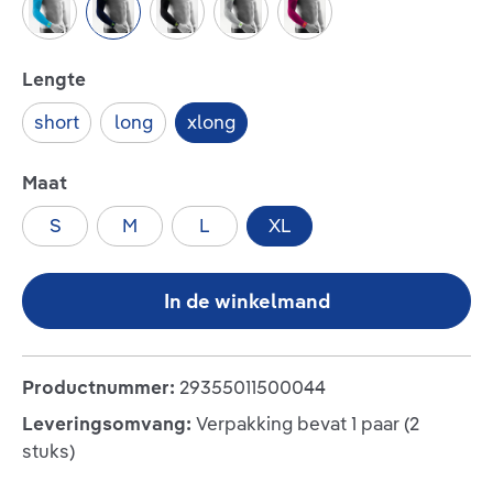
rivera
navy
black
white
pink
Selecteer
Lengte
short
long
xlong
Selecteer
Maat
S
M
L
XL
In de winkelmand
Productnummer:
29355011500044
Leveringsomvang:
Verpakking bevat 1 paar (2
stuks)