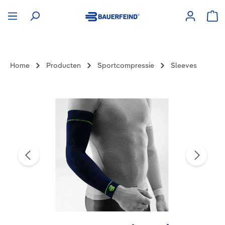
hoofdinhoud
Win
Home
Producten
Sportcompressie
Sleeves
Afbeeldingengalerij overslaan