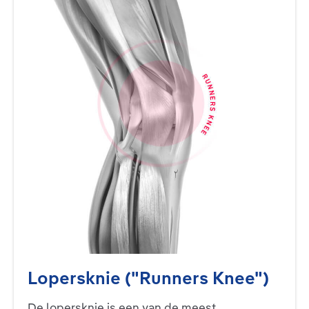
Lopersknie ("Runners Knee")
De lopersknie is een van de meest