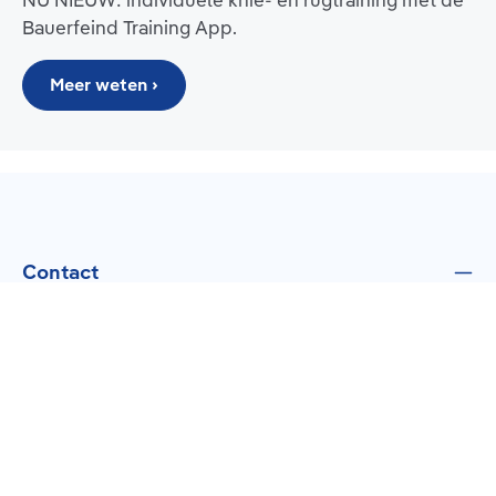
NU NIEUW: individuele knie- en rugtraining met de
Bauerfeind Training App.
Meer weten ›
Contact
Klantenservice
Topcategorieën
Over Ons