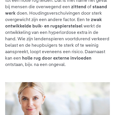
tot een holle rug leiden. Dat is met name het geval
bij mensen die overwegend een
zittend
of
staand
werk
doen. Houdingsverschuivingen door sterk
overgewicht zijn een andere factor. Een te
zwak
ontwikkelde buik- en rugspierstelsel
werkt de
ontwikkeling van een hyperlordose extra in de
hand. Wie zijn lendenspieren voortdurend verkeerd
belast en de heupbuigers te sterk of te weinig
aanspreekt, loopt eveneens een risico. Daarnaast
kan een
holle rug door externe invloeden
ontstaan, bijv. na een ongeval.