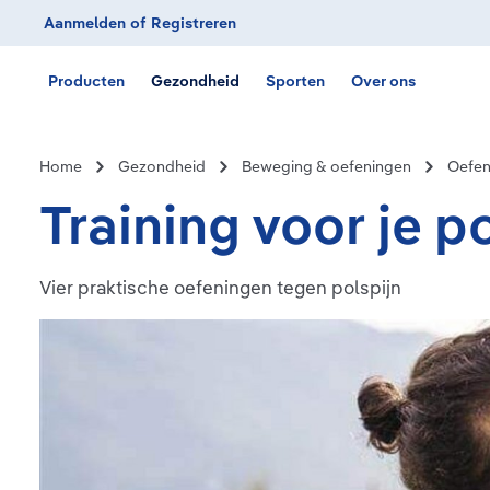
Aanmelden
of
Registreren
Ga naar de hoofdnavigatie
Producten
Gezondheid
Sporten
Over ons
Home
Gezondheid
Beweging & oefeningen
Oefen
Training voor je p
Vier praktische oefeningen tegen polspijn