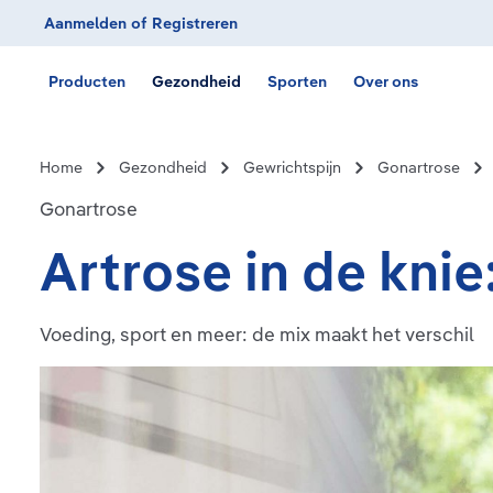
Aanmelden
of
Registreren
Ga naar de hoofdnavigatie
Producten
Gezondheid
Sporten
Over ons
Home
Gezondheid
Gewrichtspijn
Gonartrose
Gonartrose
Artrose in de knie
Voeding, sport en meer: de mix maakt het verschil