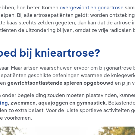
hebben, hoe beter. Komen
overgewicht en gonartrose
same
helpen. Bij alle artrosepatiënten geldt: worden ontstek
ette kaas slechts zelden gegeten, dan kan dat de artrose in
tiënten de uitzondering blijven, omdat ze vrije radicalen 
ed bij knieartrose?
zwaar. Maar artsen waarschuwen ervoor om bij gonartrose
sepatiënten geschikte oefeningen waarmee de kniegewric
rden
gewrichtsontlastende spieren opgebouwd
en pijn v
en onder begeleiding zouden moeten plaatsvinden, kunnen
ing
, zwemmen, aquajoggen en gymnastiek
. Belastende
zo extra belast. Voor de juiste sportieve activiteiten g
 te voorkomen.