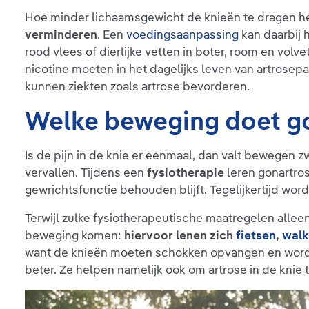
Hoe minder lichaamsgewicht de knieën te dragen 
verminderen
. Een
voedingsaanpassing
kan daarbij 
rood vlees of dierlijke vetten in boter, room en volv
nicotine moeten in het dagelijks leven van artrosepa
kunnen ziekten zoals artrose bevorderen.
Welke beweging doet go
Is de pijn in de knie er eenmaal, dan valt bewegen 
vervallen. Tijdens een
fysiotherapie
leren gonartro
gewrichtsfunctie behouden blijft. Tegelijkertijd wo
Terwijl zulke fysiotherapeutische maatregelen alle
beweging komen:
hiervoor lenen zich
fietsen
,
walk
want de knieën moeten schokken opvangen en worden 
beter. Ze helpen namelijk ook om artrose in de knie