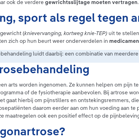
aar ook de verdere
gewrichtsslijtage moeten vertragen
.
ng, sport als regel tegen a
gewricht (
knievervanging, kortweg knie-TEP)
uit te stell
aten zich op hun beurt weer onderverdelen in
medicament
ehandeling luidt daarbij: een combinatie van meerdere 
rtrosebehandeling
t een arts worden ingenomen. Ze kunnen helpen om pijn 
rogramma of de fysiotherapie aanbevolen. Bij artrose w
et gaat hierbij om pijnstillers en ontstekingsremmers, di
osepatiënten daarom eerder aan om hun voeding aan te p
e maatregelen ook een positief effect op de pijnbelevi
 gonartrose?